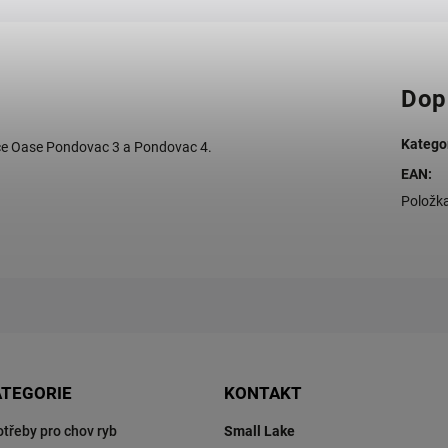
Dop
Katego
vače Oase Pondovac 3 a Pondovac 4.
EAN
:
Položk
ATEGORIE
KONTAKT
otřeby pro chov ryb
Small Lake