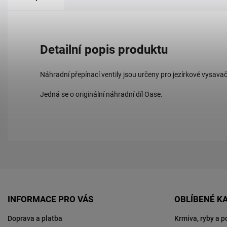
Detailní popis produktu
Náhradní přepínací ventily jsou určeny pro jezírkové vysa
Jedná se o originální náhradní díl Oase.
INFORMACE PRO VÁS
OBLÍBENÉ K
Doprava a platba
Krmiva, ryby a p