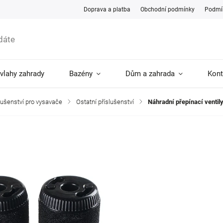
Doprava a platba
Obchodní podmínky
Podmín
ávlahy zahrady
Bazény
Dům a zahrada
Kont
slušenství pro vysavače
/
Ostatní příslušenství
/
Náhradní přepínací ventil