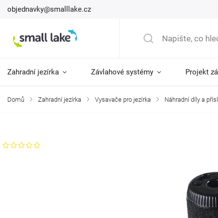
objednavky@smalllake.cz
Zahradní jezírka
Závlahové systémy
Projekt z
Domů
/
Zahradní jezírka
/
Vysavače pro jezírka
/
Náhradní díly a pří
Značka:
Oase
Neohodnoceno