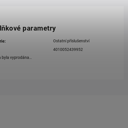
lňkové parametry
Ostatní příslušenství
rie
:
4010052439952
a byla vyprodána…