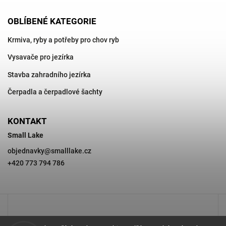
OBLÍBENÉ KATEGORIE
Krmiva, ryby a potřeby pro chov ryb
Vysavače pro jezírka
Stavba zahradního jezírka
Čerpadla a čerpadlové šachty
KONTAKT
Small Lake
objednavky
@
smalllake.cz
+420 773 794 786