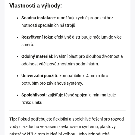
Vlastnosti a výhody:
Snadná instalace:
umožňuje rychlé propojení bez
nutnosti speciálních nástrojů.
Rozvětvení toku:
efektivně distribuuje médium do více
směrů.
Odolný materiál:
kvalitní plast pro dlouhou životnost a
odolnost vůči povětrnostním podmínkám.
Univerzální použití:
kompatibilní s 4 mm mikro
potrubím pro závlahové systémy.
Spolehlivost:
zajišťuje těsné spojení a minimalizuje
riziko úniku.
Tip:
Pokud potřebujete flexibilní a spolehlivé řešení pro rozvod
vody či vzduchu ve vašem závlahovém systému, plastový
nástrčný kříž 4 mm je ideální volbou. Jeho jednoduchá