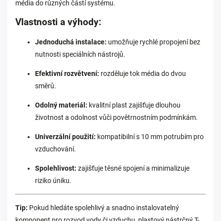
média do různých částí systému.
Vlastnosti a výhody:
Jednoduchá instalace:
umožňuje rychlé propojení bez
nutnosti speciálních nástrojů.
Efektivní rozvětvení:
rozděluje tok média do dvou
směrů.
Odolný materiál:
kvalitní plast zajišťuje dlouhou
životnost a odolnost vůči povětrnostním podmínkám.
Univerzální použití:
kompatibilní s 10 mm potrubím pro
vzduchování.
Spolehlivost:
zajišťuje těsné spojení a minimalizuje
riziko úniku.
Tip:
Pokud hledáte spolehlivý a snadno instalovatelný
komponent pro rozvod vody či vzduchu, plastový nástrčný T-