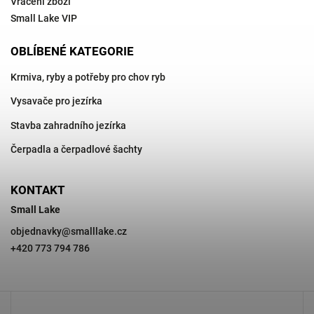
Vrácení zboží
Small Lake VIP
OBLÍBENÉ KATEGORIE
Krmiva, ryby a potřeby pro chov ryb
Vysavače pro jezírka
Stavba zahradního jezírka
Čerpadla a čerpadlové šachty
KONTAKT
Small Lake
objednavky
@
smalllake.cz
+420 773 794 786