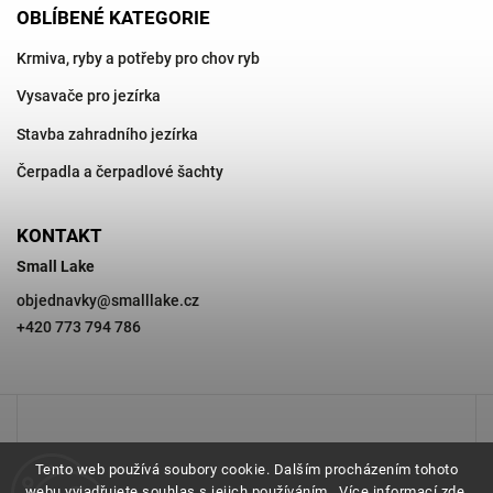
OBLÍBENÉ KATEGORIE
Krmiva, ryby a potřeby pro chov ryb
Vysavače pro jezírka
Stavba zahradního jezírka
Čerpadla a čerpadlové šachty
KONTAKT
Small Lake
objednavky
@
smalllake.cz
+420 773 794 786
Tento web používá soubory cookie. Dalším procházením tohoto
webu vyjadřujete souhlas s jejich používáním.. Více informací
zde
.