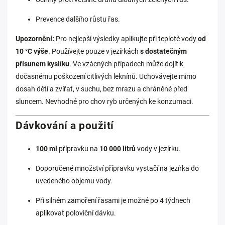
Prevence dalšího růstu řas.
Upozornění:
Pro nejlepší výsledky aplikujte při teplotě vody
od
10 °C výše
. Používejte pouze v jezírkách
s dostatečným
přísunem kyslíku
. Ve vzácných případech může dojít k
dočasnému poškození citlivých leknínů. Uchovávejte mimo
dosah dětí a zvířat, v suchu, bez mrazu a chráněné před
sluncem. Nevhodné pro chov ryb určených ke konzumaci.
Dávkování a použití
100 ml
přípravku
na
10
000 litrů
vody v jezírku.
Doporučené množství přípravku vystačí na jezírka do
uvedeného objemu vody.
Při silném zamoření řasami je možné po 4 týdnech
aplikovat poloviční dávku.