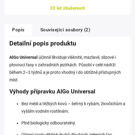
20 let zkušeností
Popis
Související soubory (2)
Detailní popis produktu
AlGo Universal
účinně likviduje vláknité, mazlavé, slizové i
plovoucí řasy v zahradních jezírkách. Působí v celé nádrži
během 2–3 týdnů a je proto vhodný i do obtížně přístupných
míst.
Výhody přípravku AlGo Universal
Bez mědi a těžkých kovů – šetrný k rybám, živočichům a
vyšším vodním rostlinám.
Plně biologicky odbouratelný.
Účinný proti většině druhů dlouhých zelených řas.