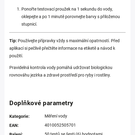
Ponořte testovací proužek na 1 sekundu do vody,
oklepejte a po 1 minutě porovnejte barvy s přiloženou
stupnicí.
Tip:
Používejte přípravky vždy s maximální opatrností. Před
aplikací si pečlivě přečtěte informace na etiketě a návod k
použití.
Pravidelná kontrola vody pomáhá udržovat biologickou
rovnováhu jezírka a zdravé prostředí pro ryby i rostliny.
Doplňkové parametry
Měření vody
Kategorie
:
4010052505701
EAN
:
50 testů se šesti (6) hodnotami
Balení
: