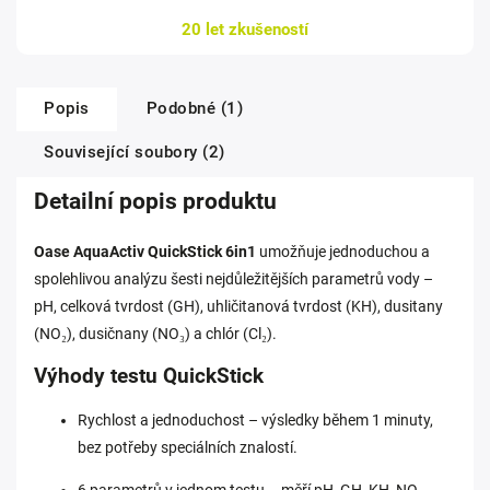
20 let zkušeností
Popis
Podobné (1)
Související soubory (2)
Detailní popis produktu
Oase AquaActiv QuickStick 6in1
umožňuje jednoduchou a
spolehlivou analýzu šesti nejdůležitějších parametrů vody –
pH, celková tvrdost (GH), uhličitanová tvrdost (KH), dusitany
(NO₂), dusičnany (NO₃) a chlór (Cl₂).
Výhody testu QuickStick
Rychlost a jednoduchost – výsledky během 1 minuty,
bez potřeby speciálních znalostí.