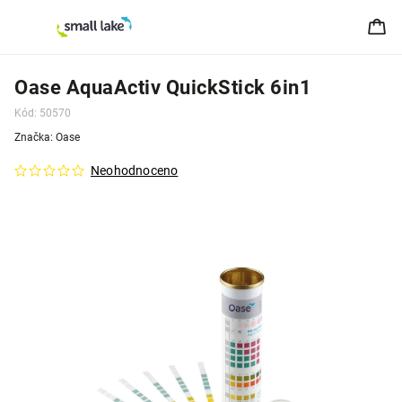
Oase AquaActiv QuickStick 6in1
Kód:
50570
Značka:
Oase
Neohodnoceno