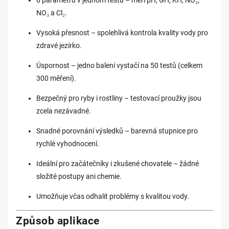
6 parametrů v jednom testu – měří pH, GH, KH, NO₂,
NO₃ a Cl₂.
Vysoká přesnost – spolehlivá kontrola kvality vody pro
zdravé jezírko.
Úspornost – jedno balení vystačí na 50 testů (celkem
300 měření).
Bezpečný pro ryby i rostliny – testovací proužky jsou
zcela nezávadné.
Snadné porovnání výsledků – barevná stupnice pro
rychlé vyhodnocení.
Ideální pro začátečníky i zkušené chovatele – žádné
složité postupy ani chemie.
Umožňuje včas odhalit problémy s kvalitou vody.
Způsob aplikace