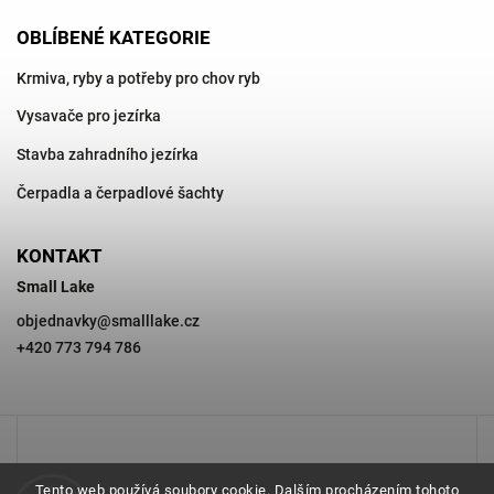
OBLÍBENÉ KATEGORIE
Krmiva, ryby a potřeby pro chov ryb
Vysavače pro jezírka
Stavba zahradního jezírka
Čerpadla a čerpadlové šachty
KONTAKT
Small Lake
objednavky
@
smalllake.cz
+420 773 794 786
Tento web používá soubory cookie. Dalším procházením tohoto