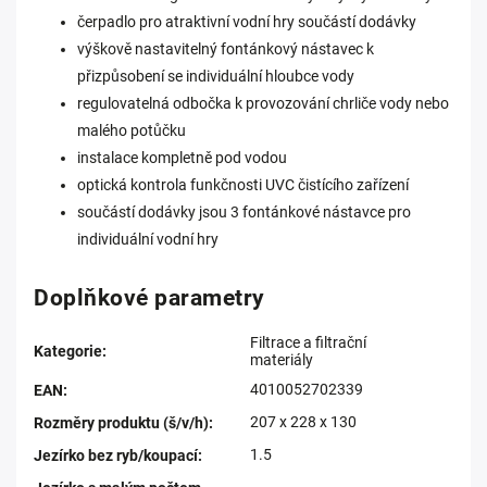
čerpadlo pro atraktivní vodní hry součástí dodávky
výškově nastavitelný fontánkový nástavec k
přizpůsobení se individuální hloubce vody
regulovatelná odbočka k provozování chrliče vody nebo
malého potůčku
instalace kompletně pod vodou
optická kontrola funkčnosti UVC čistícího zařízení
součástí dodávky jsou 3 fontánkové nástavce pro
individuální vodní hry
Doplňkové parametry
Filtrace a filtrační
Kategorie
:
materiály
4010052702339
EAN
:
207 x 228 x 130
Rozměry produktu (š/v/h)
:
1.5
Jezírko bez ryb/koupací
: