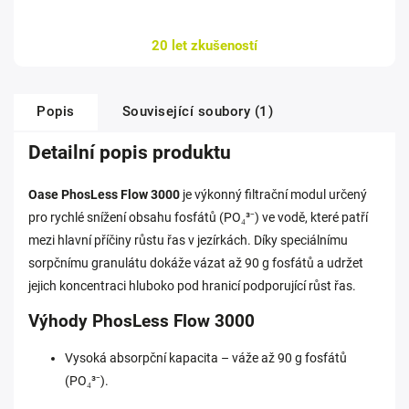
20 let zkušeností
Popis
Související soubory (1)
Detailní popis produktu
Oase PhosLess Flow 3000
je výkonný filtrační modul určený
pro rychlé snížení obsahu fosfátů (PO₄³⁻) ve vodě, které patří
mezi hlavní příčiny růstu řas v jezírkách. Díky speciálnímu
sorpčnímu granulátu dokáže vázat až 90 g fosfátů a udržet
jejich koncentraci hluboko pod hranicí podporující růst řas.
Výhody PhosLess Flow 3000
Vysoká absorpční kapacita – váže až 90 g fosfátů
(PO₄³⁻).