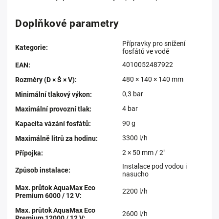
Doplňkové parametry
Přípravky pro snížení
Kategorie
:
fosfátů ve vodě
4010052487922
EAN
:
480 × 140 × 140 mm
Rozměry (D × Š × V)
:
0,3 bar
Minimální tlakový výkon
:
4 bar
Maximální provozní tlak
:
90 g
Kapacita vázání fosfátů
:
3300 l/h
Maximálně litrů za hodinu
:
2 × 50 mm / 2"
Přípojka
:
Instalace pod vodou i
Způsob instalace
:
nasucho
Max. průtok AquaMax Eco
2200 l/h
Premium 6000 / 12 V
:
Max. průtok AquaMax Eco
2600 l/h
Premium 12000 / 12 V
: