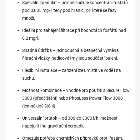
Speciální granulát – účinně snižuje koncentraci fosfátů
pod 0,035 mg/l, tedy pod hranici, při které se řasy
množí.
Ideální pro zahájení filtrace při hodnotách fosfátů nad
0,2 mg/l.
Snadná údržba – jednoduchá a bezpečná výměna
filtrační vložky, hadicové trny jsou součástí balení.
Flexibilní instalace – zařízení lze umístit ve vodě i na
suchu.
Možnost kombinace – vhodné pro použití s Secure Flow
3000 (předčištění) nebo PhosLess Power Flow 3000
(jemné dočištění).
Univerzální průtok – od 300 do 3300 l/h, možnost
napojení i na gravitační čerpadla.
Omezuje potřebu chemických přípravků proti řasám.