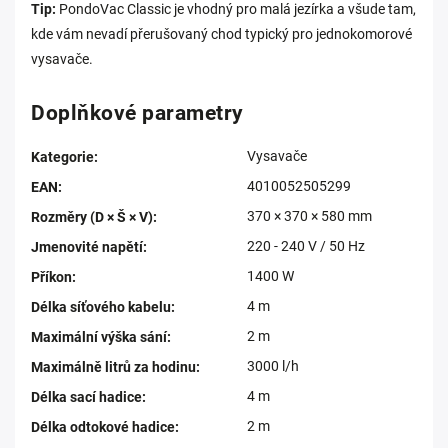
Tip:
PondoVac Classic je vhodný pro malá jezírka a všude tam,
kde vám nevadí přerušovaný chod typický pro jednokomorové
vysavače.
Doplňkové parametry
Vysavače
Kategorie
:
4010052505299
EAN
:
370 × 370 × 580 mm
Rozměry (D × Š × V)
:
220 - 240 V / 50 Hz
Jmenovité napětí
:
1400 W
Příkon
:
4 m
Délka síťového kabelu
:
2 m
Maximální výška sání
:
3000 l/h
Maximálně litrů za hodinu
:
4 m
Délka sací hadice
:
2 m
Délka odtokové hadice
: