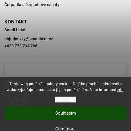
Čerpadla a čerpadlové šachty
KONTAKT
Small Lake
objednavky
@
smalllake.cz
+420 773 794 786
Tento web používá soubory cookie. Dalším procházením tohoto
webu vyjadřujete souhlas s jejich používáním.. Více informací
zde
.
Nastavení
Souhlasím
Copyright 2026
SMALL LAKE
. Všechna práva vyhrazena.
Odmítnout