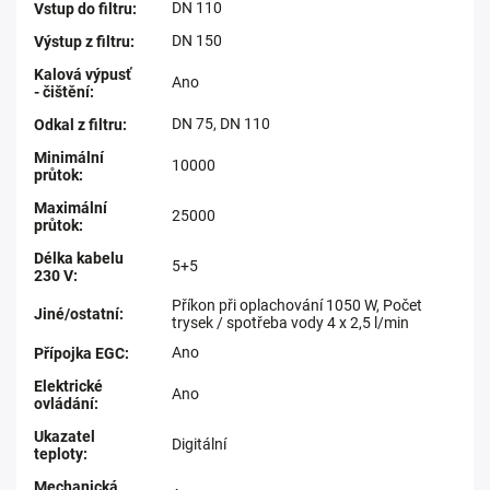
DN 110
Vstup do filtru
:
DN 150
Výstup z filtru
:
Kalová výpusť
Ano
- čištění
:
DN 75, DN 110
Odkal z filtru
:
Minimální
10000
průtok
:
Maximální
25000
průtok
:
Délka kabelu
5+5
230 V
:
Příkon při oplachování 1050 W, Počet
Jiné/ostatní
:
trysek / spotřeba vody 4 x 2,5 l/min
Ano
Přípojka EGC
:
Elektrické
Ano
ovládání
:
Ukazatel
Digitální
teploty
:
Mechanická