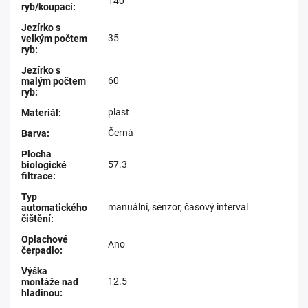
140
ryb/koupací
:
Jezírko s
35
velkým počtem
ryb
:
Jezírko s
60
malým počtem
ryb
:
plast
Materiál
:
Černá
Barva
:
Plocha
57.3
biologické
filtrace
:
Typ
manuální, senzor, časový interval
automatického
čištění
:
Oplachové
Ano
čerpadlo
:
Výška
12.5
montáže nad
hladinou
: