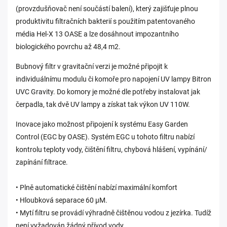
(provzdušňovač není součástí balení), který zajišťuje plnou
produktivitu filtračních bakterií s použitím patentovaného
média Hel-X 13 OASE a lze dosáhnout impozantního
biologického povrchu až 48,4 m2.
Bubnový filtr v gravitační verzi je možné připojit k
individuálnímu modulu či komoře pro napojení UV lampy Bitron
UVC Gravity. Do komory je možné dle potřeby instalovat jak
čerpadla, tak dvě UV lampy a získat tak výkon UV 110W.
Inovace jako možnost připojení k systému Easy Garden
Control (EGC by OASE). Systém EGC u tohoto filtru nabízí
kontrolu teploty vody, čištění filtru, chybová hlášení, vypínání/
zapínání filtrace.
• Plně automatické čištění nabízí maximální komfort
• Hloubková separace 60 µM.
• Mytí filtru se provádí výhradně čištěnou vodou z jezírka. Tudíž
není vyžadován žádný přívod vody.