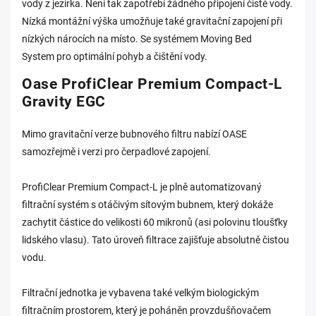
vody z jezírka. Není tak zapotřebí žádného připojení čisté vody.
Nízká montážní výška umožňuje také gravitační zapojení při
nízkých nárocích na místo. Se systémem Moving Bed
System pro optimální pohyb a čištění vody.
Oase ProfiClear Premium Compact-L
Gravity EGC
Mimo gravitační verze bubnového filtru nabízí OASE
samozřejmě i verzi pro čerpadlové zapojení.
ProfiClear Premium Compact-L je plně automatizovaný
filtrační systém s otáčivým sítovým bubnem, který dokáže
zachytit částice do velikosti 60 mikronů (asi polovinu tloušťky
lidského vlasu). Tato úroveň filtrace zajišťuje absolutně čistou
vodu.
Filtrační jednotka je vybavena také velkým biologickým
filtračním prostorem, který je poháněn provzdušňovačem