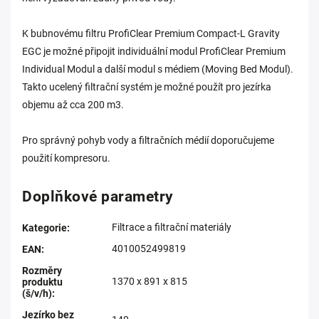
K bubnovému filtru ProfiClear Premium Compact-L Gravity
EGC je možné připojit individuální modul ProfiClear Premium
Individual Modul a další modul s médiem (Moving Bed Modul).
Takto ucelený filtrační systém je možné použít pro jezírka
objemu až cca 200 m3.
Pro správný pohyb vody a filtračních médií doporučujeme
použití kompresoru.
Doplňkové parametry
Filtrace a filtrační materiály
Kategorie
:
4010052499819
EAN
:
Rozměry
1370 x 891 x 815
produktu
(š/v/h)
:
Jezírko bez