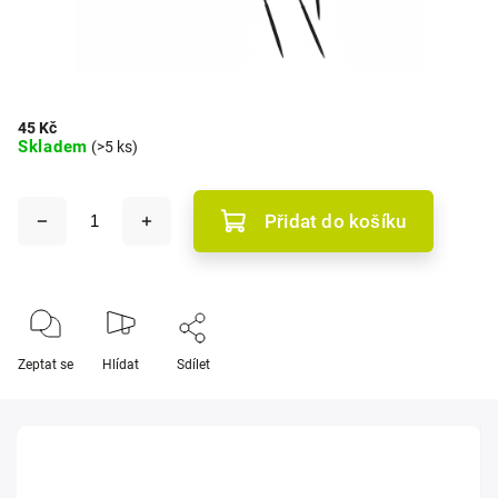
45 Kč
Skladem
(>5 ks)
Přidat do košíku
Zeptat se
Hlídat
Sdílet