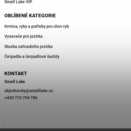
Small Lake VIP
OBLÍBENÉ KATEGORIE
Krmiva, ryby a potřeby pro chov ryb
Vysavače pro jezírka
Stavba zahradního jezírka
Čerpadla a čerpadlové šachty
KONTAKT
Small Lake
objednavky
@
smalllake.cz
+420 773 794 786