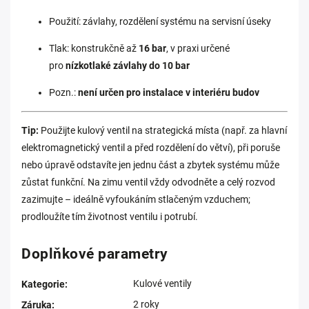
Použití: závlahy, rozdělení systému na servisní úseky
Tlak: konstrukčně až
16 bar
, v praxi určené
pro
nízkotlaké závlahy do 10 bar
Pozn.:
není určen pro instalace v interiéru budov
Tip:
Použijte kulový ventil na strategická místa (např. za hlavní
elektromagnetický ventil a před rozdělení do větví), při poruše
nebo úpravě odstavíte jen jednu část a zbytek systému může
zůstat funkční. Na zimu ventil vždy odvodněte a celý rozvod
zazimujte – ideálně vyfoukáním stlačeným vzduchem;
prodloužíte tím životnost ventilu i potrubí.
Doplňkové parametry
Kulové ventily
Kategorie
:
2 roky
Záruka
: