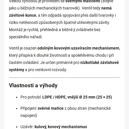
Velkou výhodou je provedení se
svěrnými maticemi
(stejně
jako u běžných mechanických tvarovek). Ventil tedy
nemá
závitové konce
, a tím odpadá spojování přes další tvarovky i
riziko netěsností způsobených špatně utěsněnými závity.
Montáž je rychlá, přehledná a běžně ji zvládnete bez
speciálního nářadí.
Ventil je osazen
odolným kovovým uzavíracím mechanismem
,
který přispívá k dlouhé životnosti a spolehlivému chodu i při
častém ovládání. Je určen primárně pro
nízkotlaké závlahové
systémy
a pro venkovní rozvody.
Vlastnosti a výhody
Pro potrubí:
LDPE / HDPE, vnější Ø 25 mm (25 × 25)
Připojení:
svěrné matice
z obou stran (mechanické
napojení)
Uzávěr:
kulový, kovový mechanismus