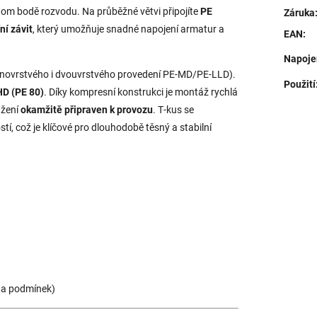
nom bodě rozvodu. Na průběžné větvi připojíte
PE
Záruka
řní závit
, který umožňuje snadné napojení armatur a
EAN
:
Napoje
dnovrstvého i dvouvrstvého provedení PE‑MD/PE‑LLD).
Použití
D (PE 80)
. Díky kompresní konstrukci je montáž rychlá
ažení
okamžitě připraven k provozu
. T‑kus se
, což je klíčové pro dlouhodobě těsný a stabilní
 a podmínek)