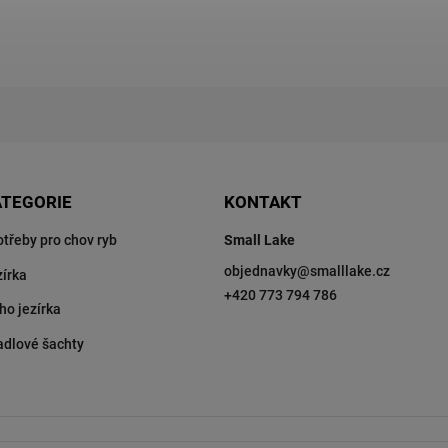
ATEGORIE
KONTAKT
otřeby pro chov ryb
Small Lake
objednavky
@
smalllake.cz
zírka
+420 773 794 786
ho jezírka
adlové šachty