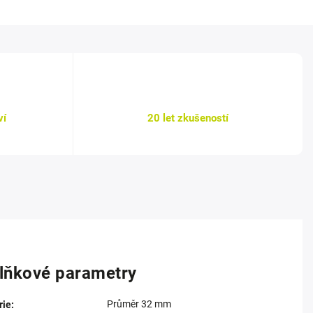
ví
20 let zkušeností
lňkové parametry
Průměr 32 mm
rie
: