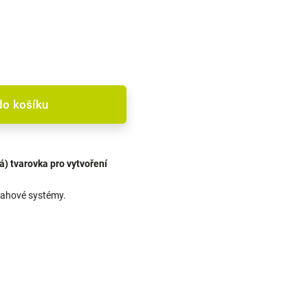
do košíku
á) tvarovka pro vytvoření
vlahové systémy.