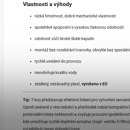
Vlastnosti a výhody
nízká hmotnost, dobré mechanické vlastnosti
spolehlivé spojování s vysokou tlakovou odolností
odolnost vůči široké škále kapalin
montáž bez rozebírání tvarovky, obvykle bez speciáln
rychlé uvedení do provozu
neovlivňuje kvalitu vody
zesílený, nezávadný plast,
vyrobeno v EÚ
Tip:
T‑kus představuje efektivní řešení pro vytvoření servis
Oproti sestavě z více redukcí a přechodek nabízí kompaktní 
potenciální místa netěsnosti a zvyšuje provozní spolehlivo
kde umožňuje rychlé doplnění armatur (např. ventilu či filtru
rozsáhlých úprav stávající trasy.