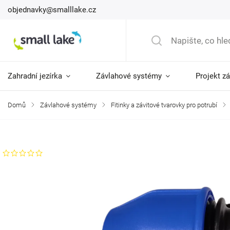
objednavky@smalllake.cz
Zahradní jezírka
Závlahové systémy
Projekt z
Domů
/
Závlahové systémy
/
Fitinky a závitové tvarovky pro potrubí
/
Značka:
IriBlue
Neohodnoceno