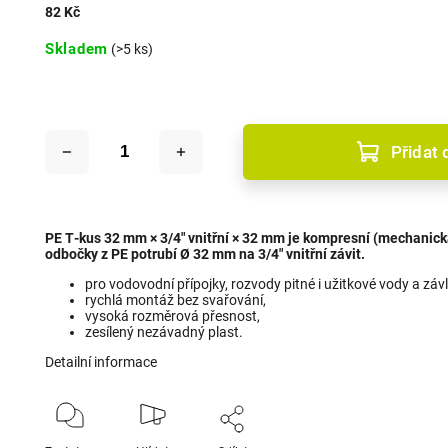
82 Kč
Skladem
(>5 ks)
Přidat 
PE T‑kus 32 mm × 3/4" vnitřní × 32 mm je kompresní (mechanick
odbočky z PE potrubí Ø 32 mm na 3/4" vnitřní závit.
pro vodovodní přípojky, rozvody pitné i užitkové vody a zá
rychlá montáž bez svařování,
vysoká rozměrová přesnost,
zesílený nezávadný plast.
Detailní informace