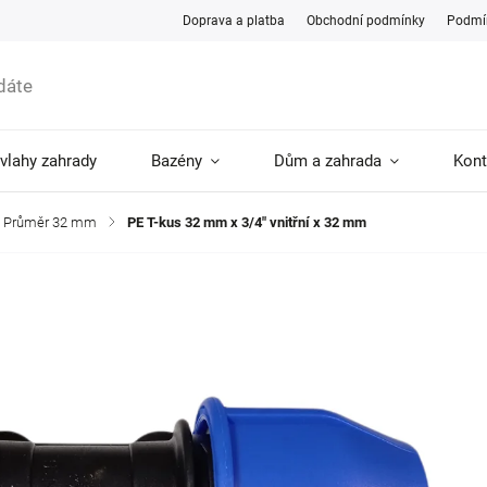
Doprava a platba
Obchodní podmínky
Podmín
ávlahy zahrady
Bazény
Dům a zahrada
Kont
Průměr 32 mm
/
PE T-kus 32 mm x 3/4" vnitřní x 32 mm