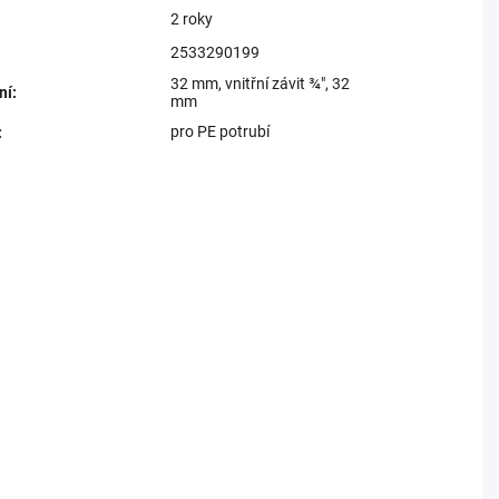
2 roky
:
2533290199
32 mm, vnitřní závit ¾", 32
ní
:
mm
pro PE potrubí
: