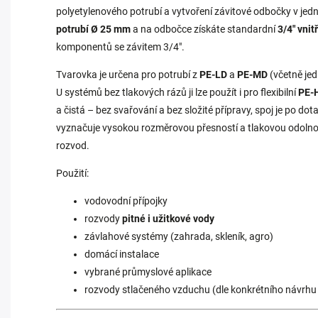
polyetylenového potrubí a vytvoření závitové odbočky v jed
potrubí Ø 25 mm
a na odbočce získáte standardní
3/4
" vnit
komponentů se závitem 3/4".
Tvarovka je určena pro potrubí z
PE‑LD
a
PE‑MD
(včetně je
U systémů bez tlakových rázů ji lze použít i pro flexibilní
PE‑H
a čistá – bez svařování a bez složité přípravy, spoj je po dot
vyznačuje vysokou rozměrovou přesností a tlakovou odolností
rozvod.
Použití:
vodovodní přípojky
rozvody
pitné i užitkové vody
závlahové systémy (zahrada, skleník, agro)
domácí instalace
vybrané průmyslové aplikace
rozvody stlačeného vzduchu (dle konkrétního návrhu