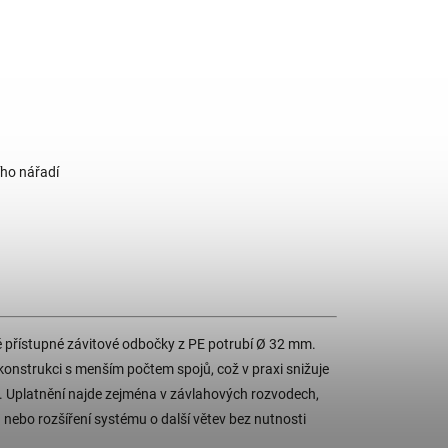
ího nářadí
ně přístupné závitové odbočky z PE potrubí Ø 32 mm.
konstrukci s menším počtem spojů, což v praxi snižuje
st. Uplatnění najde zejména v závlahových rozvodech,
) nebo rozšíření systému o další větev bez nutnosti