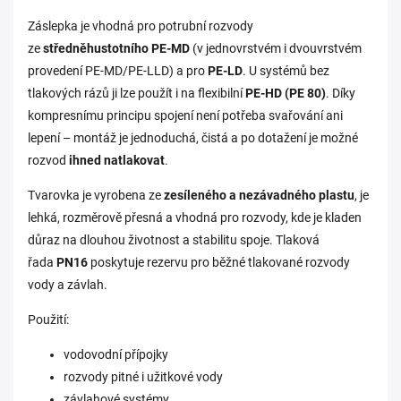
Záslepka je vhodná pro potrubní rozvody
ze
středněhustotního PE‑MD
(v jednovrstvém i dvouvrstvém
provedení PE‑MD/PE‑LLD) a pro
PE‑LD
. U systémů bez
tlakových rázů ji lze použít i na flexibilní
PE‑HD (PE 80)
. Díky
kompresnímu principu spojení není potřeba svařování ani
lepení – montáž je jednoduchá, čistá a po dotažení je možné
rozvod
ihned natlakovat
.
Tvarovka je vyrobena ze
zesíleného a nezávadného plastu
, je
lehká, rozměrově přesná a vhodná pro rozvody, kde je kladen
důraz na dlouhou životnost a stabilitu spoje. Tlaková
řada
PN16
poskytuje rezervu pro běžné tlakované rozvody
vody a závlah.
Použití:
vodovodní přípojky
rozvody pitné i užitkové vody
závlahové systémy