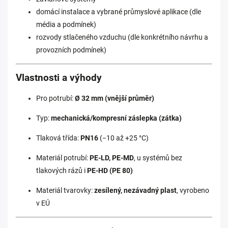
domácí instalace a vybrané průmyslové aplikace (dle
média a podmínek)
rozvody stlačeného vzduchu (dle konkrétního návrhu a
provozních podmínek)
Vlastnosti a výhody
Pro potrubí:
Ø 32 mm (vnější průměr)
Typ:
mechanická/kompresní záslepka (zátka)
Tlaková třída:
PN16
(−10 až +25 °C)
Materiál potrubí:
PE‑LD, PE‑MD
, u systémů bez
tlakových rázů i
PE‑HD (PE 80)
Materiál tvarovky:
zesílený, nezávadný plast
, vyrobeno
v EÚ