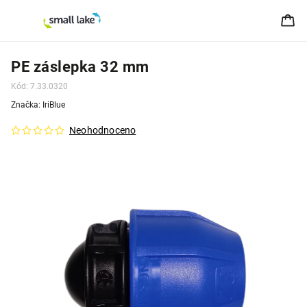
PE záslepka 32 mm
Kód:
7.33.0320
Značka:
IriBlue
Neohodnoceno