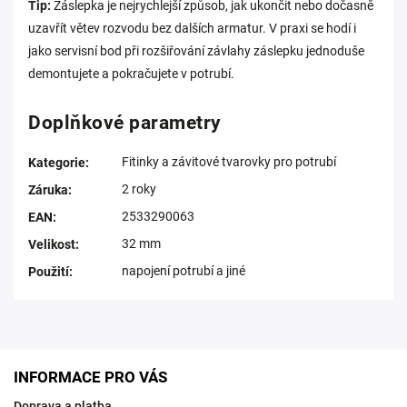
Tip:
Záslepka je nejrychlejší způsob, jak ukončit nebo dočasně
uzavřít větev rozvodu bez dalších armatur. V praxi se hodí i
jako servisní bod při rozšiřování závlahy záslepku jednoduše
demontujete a pokračujete v potrubí.
Doplňkové parametry
Fitinky a závitové tvarovky pro potrubí
Kategorie
:
2 roky
Záruka
:
2533290063
EAN
:
32 mm
Velikost
:
napojení potrubí a jiné
Použití
:
INFORMACE PRO VÁS
Doprava a platba