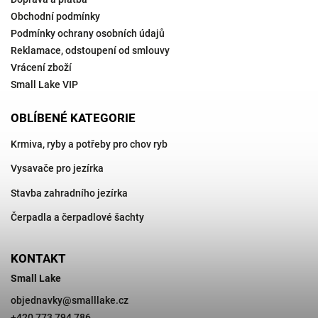
Obchodní podmínky
Podmínky ochrany osobních údajů
Reklamace, odstoupení od smlouvy
Vrácení zboží
Small Lake VIP
OBLÍBENÉ KATEGORIE
Krmiva, ryby a potřeby pro chov ryb
Vysavače pro jezírka
Stavba zahradního jezírka
Čerpadla a čerpadlové šachty
KONTAKT
Small Lake
objednavky
@
smalllake.cz
+420 773 794 786