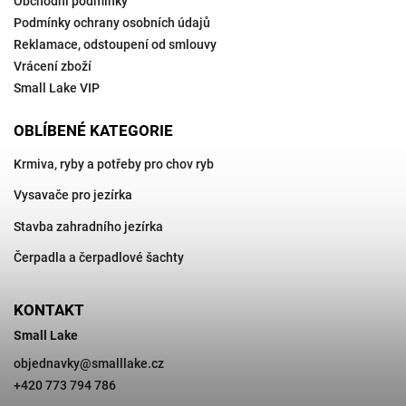
Obchodní podmínky
Podmínky ochrany osobních údajů
Reklamace, odstoupení od smlouvy
Vrácení zboží
Small Lake VIP
OBLÍBENÉ KATEGORIE
Krmiva, ryby a potřeby pro chov ryb
Vysavače pro jezírka
Stavba zahradního jezírka
Čerpadla a čerpadlové šachty
KONTAKT
Small Lake
objednavky
@
smalllake.cz
+420 773 794 786