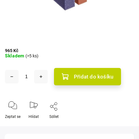
965 Kč
Skladem
(>5 ks)
Přidat do košíku
Zeptat se
Hlídat
Sdílet