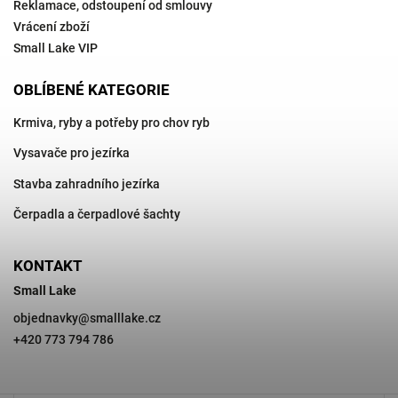
Reklamace, odstoupení od smlouvy
Vrácení zboží
Small Lake VIP
OBLÍBENÉ KATEGORIE
Krmiva, ryby a potřeby pro chov ryb
Vysavače pro jezírka
Stavba zahradního jezírka
Čerpadla a čerpadlové šachty
KONTAKT
Small Lake
objednavky
@
smalllake.cz
+420 773 794 786