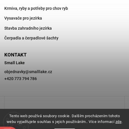
Krmiva, ryby a potřeby pro chov ryb
Vysavače pro jezírka
Stavba zahradního jezírka
Čerpadla a čerpadlové šachty
KONTAKT
Small Lake
objednavky
@
smalllake.cz
+420 773 794 786
Tento web používá soubory cookie. Dalším procházením tohoto
webu vyjadřujete souhlas s jejich používáním.. Více informací
zde
.