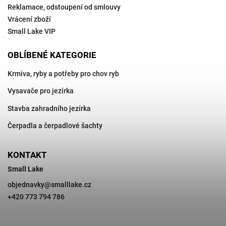
Reklamace, odstoupení od smlouvy
Vrácení zboží
Small Lake VIP
OBLÍBENÉ KATEGORIE
Krmiva, ryby a potřeby pro chov ryb
Vysavače pro jezírka
Stavba zahradního jezírka
Čerpadla a čerpadlové šachty
KONTAKT
Small Lake
objednavky
@
smalllake.cz
+420 773 794 786