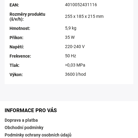
4010052431116
EAN
:
Rozměry produktu
255 x 185 x 215 mm
(š/v/h)
:
5,9 kg
Hmotnost
:
35 W
Příkon
:
220-240 V
Napětí
:
50 Hz
Frekvence
:
>0,03 MPa
Tlak
:
3600 l/hod
Výkon
:
INFORMACE PRO VÁS
Doprava a platba
Obchodní podmínky
Podmínky ochrany osobních údajů