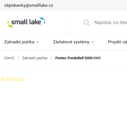
objednavky@smalllake.cz
Zahradní jezírka
Závlahové systémy
Projekt z
Domů
/
Zahradní jezírka
/
Pontec PondoRell 5000 UVC
Neohodnoceno