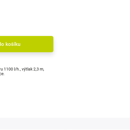
do košíku
u 1100 l/h., výtlak 2,3 m,
ce.