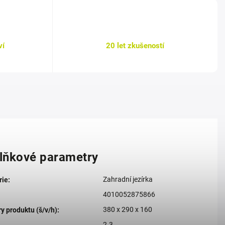
ví
20 let zkušeností
lňkové parametry
Zahradní jezírka
rie
:
4010052875866
380 x 290 x 160
 produktu (š/v/h)
:
2.3