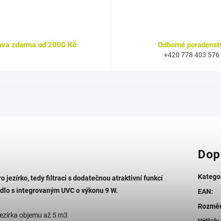
ava zdarma od 2000 Kč
Odborné poradenst
+420 778 403 576
Dop
Katego
 jezírko, tedy filtraci s dodatečnou atraktivní funkcí
dlo s integrovaným UVC o výkonu 9 W.
EAN
:
Rozměry
jezírka objemu až 5 m3