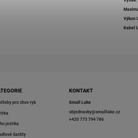
Výtlak
:
Maximá
Výkon 
Kabel U
ATEGORIE
KONTAKT
otřeby pro chov ryb
Small Lake
objednavky
@
smalllake.cz
zírka
+420 773 794 786
ho jezírka
adlové šachty