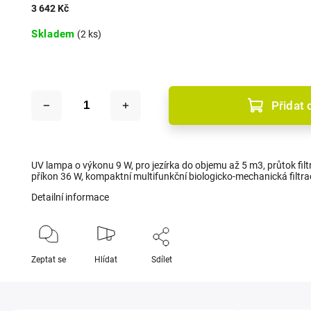
3 642 Kč
Skladem
(2 ks)
Přidat 
UV lampa o výkonu 9 W, pro jezírka do objemu až 5 m3, průtok filtr
příkon 36 W, kompaktní multifunkční biologicko-mechanická filtra
Detailní informace
Zeptat se
Hlídat
Sdílet