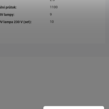
1100
lní průtok
:
9
UV lampy
:
10
V lampa 230 V (set)
: