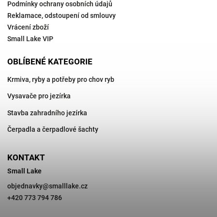
Podmínky ochrany osobních údajů
Reklamace, odstoupení od smlouvy
Vrácení zboží
Small Lake VIP
OBLÍBENÉ KATEGORIE
Krmiva, ryby a potřeby pro chov ryb
Vysavače pro jezírka
Stavba zahradního jezírka
Čerpadla a čerpadlové šachty
KONTAKT
Small Lake
objednavky
@
smalllake.cz
+420 773 794 786