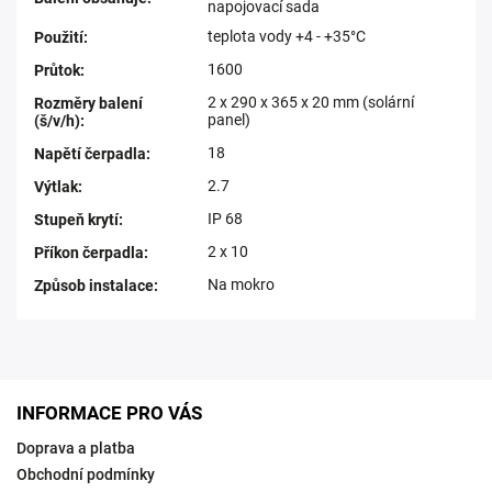
napojovací sada
teplota vody +4 - +35°C
Použití
:
1600
Průtok
:
2 x 290 x 365 x 20 mm (solární
Rozměry balení
panel)
(š/v/h)
:
18
Napětí čerpadla
:
2.7
Výtlak
:
IP 68
Stupeň krytí
:
2 x 10
Příkon čerpadla
:
Na mokro
Způsob instalace
:
INFORMACE PRO VÁS
Doprava a platba
Obchodní podmínky