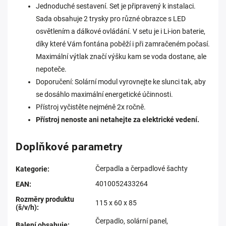
Jednoduché sestavení. Set je připravený k instalaci.
Sada obsahuje 2 trysky pro různé obrazce s LED
osvětlením a dálkové ovládání. V setu je i Li-ion baterie,
díky které Vám fontána poběží i při zamračeném počasí.
Maximální výtlak značí výšku kam se voda dostane, ale
nepoteče.
Doporučení: Solární modul vyrovnejte ke slunci tak, aby
se dosáhlo maximální energetické účinnosti.
Přístroj vyčistěte nejméně 2x ročně.
Přístroj nenoste ani netahejte za elektrické vedení.
Doplňkové parametry
Čerpadla a čerpadlové šachty
Kategorie
:
4010052433264
EAN
:
Rozměry produktu
115 x 60 x 85
(š/v/h)
:
Čerpadlo, solární panel,
Balení obsahuje
: