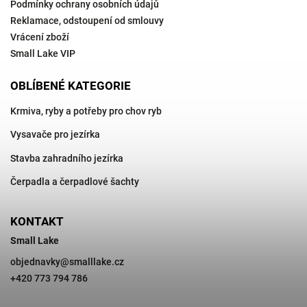
Podmínky ochrany osobních údajů
Reklamace, odstoupení od smlouvy
Vrácení zboží
Small Lake VIP
OBLÍBENÉ KATEGORIE
Krmiva, ryby a potřeby pro chov ryb
Vysavače pro jezírka
Stavba zahradního jezírka
Čerpadla a čerpadlové šachty
KONTAKT
Small Lake
objednavky
@
smalllake.cz
+420 773 794 786