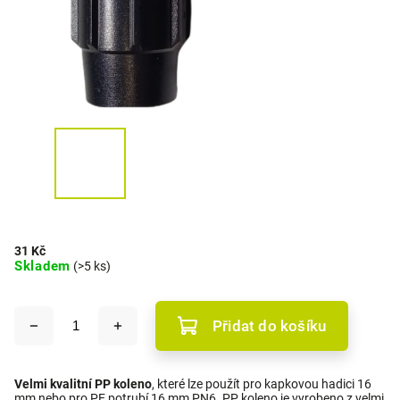
31 Kč
Skladem
(>5 ks)
Přidat do košíku
Velmi kvalitní PP koleno
, které lze použít pro kapkovou hadici 16
mm nebo pro PE potrubí 16 mm PN6. PP koleno je vyrobeno z velmi