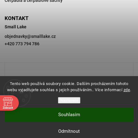
Čerpadla a čerpadlové šachty
KONTAKT
Small Lake
objednavky
@
smalllake.cz
+420 773 794 786
Tento web používá soubory cookie. Dalším procházením tohoto
webu vyjadřujete souhlas s jejich používáním.. Více informací
zde
.
Nastavení
Zobrazit
Souhlasím
Copyright 2026
SMALL LAKE
. Všechna práva vyhrazena.
Odmítnout
Vytvořil
Shoptet
| Design
Shoptak.cz