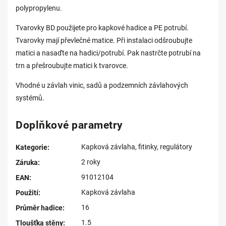
polypropylenu.
Tvarovky BD použijete pro kapkové hadice a
PE potrubí
.
Tvarovky mají převlečné matice. Při instalaci odšroubujte
matici a nasaďte na hadici/potrubí. Pak nastrčte potrubí na
trn a přešroubujte matici k tvarovce.
Vhodné u závlah vinic, sadů a podzemních závlahových
systémů.
Doplňkové parametry
Kapková závlaha, fitinky, regulátory
Kategorie
:
2 roky
Záruka
:
91012104
EAN
:
Kapková závlaha
Použití
:
16
Průměr hadice
:
1.5
Tloušťka stěny
: