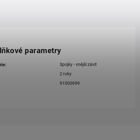
lňkové parametry
Spojky - vnější závit
rie
:
2 roky
:
91000699