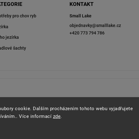
ATEGORIE
KONTAKT
otřeby pro chov ryb
Small Lake
objednavky
@
smalllake.cz
zírka
+420 773 794 786
ho jezírka
adlové šachty
oubory cookie. Dalším procházením tohoto webu vyjadřujete
žíváním.. Více informací
zde
.
Copyright 2026
SMALL LAKE
. Všechna práva vyhrazena.