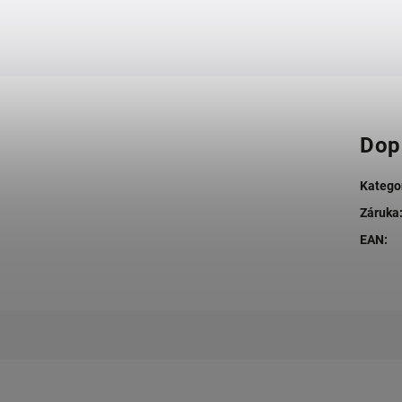
Dop
Katego
Záruka
EAN
: