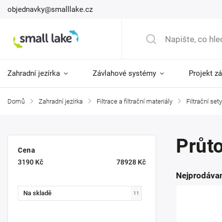
objednavky@smalllake.cz
Zahradní jezírka
Závlahové systémy
Projekt z
Domů
/
Zahradní jezírka
/
Filtrace a filtrační materiály
/
Filtrační sety
Průt
Cena
3190
Kč
78928
Kč
Nejprodávan
Na skladě
11