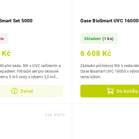
Smart Set 5000
Oase BioSmart UVC 16000
no
Skladem
(1 ks)
 Kč
6 608 Kč
ltrační sada: filtr s UVC zařízením a
Základní průtokový filtr s vestav
erpadlem. Filtrační set pro okrasné
Oase Biosmart UVC 16000 s výb
bjemu 5 m3 vody, s rybami 2,5 m3
cena/výkon.
ovnými rybami 1,3 m3.
Detail
Do košíku
Kód:
93274