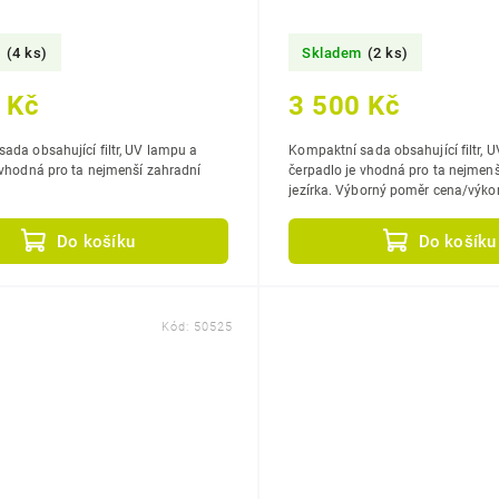
m
(4 ks)
Skladem
(2 ks)
 Kč
3 500 Kč
ada obsahující filtr, UV lampu a
Kompaktní sada obsahující filtr, 
 vhodná pro ta nejmenší zahradní
čerpadlo je vhodná pro ta nejmenš
jezírka. Výborný poměr cena/výkon
uživatele zahradních jezírek.
Do košíku
Do košíku
Kód:
50525