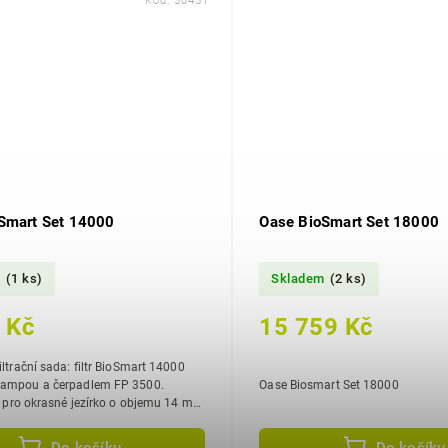
Kód:
50451
Smart Set 14000
Oase BioSmart Set 18000
m
(1 ks)
Skladem
(2 ks)
 Kč
15 759 Kč
iltrační sada: filtr BioSmart 14000
lampou a čerpadlem FP 3500.
Oase Biosmart Set 18000
et pro okrasné jezírko o objemu 14 m3
mi 7 m3 vody a s KOI kapry 3,5...