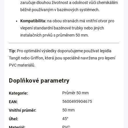
zaručuje dlouhou životnost a odolnost vůči chemikáliím
běžně používaným v bazénových systémech.
Kompatibilita:
na obou stranách má vnitřní otvor pro
vlepení standardní bazénové trubky nebo jiných
instalačních prvků s průměrem 50 mm.
Tip:
Pro optimální výsledky doporučujeme používat lepidla
Tangit nebo Griffon, která jsou speciálně navržena pro lepení
PVC materiálů.
Doplňkové parametry
Průměr 50 mm
Kategorie
:
5600495904675
EAN
:
50 mm
Vnitřní průměr
:
45°
Úhel
:
PVC
Materiál
: