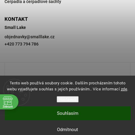
Čerpadla a čerpadlové šachty
KONTAKT
Small Lake
objednavky
@
smalllake.cz
+420 773 794 786
Tento web používá soubory cookie. Dalším procházením tohoto
webu vyjadřujete souhlas s jejich používáním.. Více informací
zde
.
Nastavení
Zobrazit
Souhlasím
Copyright 2026
SMALL LAKE
. Všechna práva vyhrazena.
Odmítnout
Vytvořil
Shoptet
| Design
Shoptak.cz