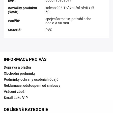
5600495909571
EAN
:
koleno 90°, 1½" vnitřní závit x Ø
Rozměry produktu
50
(š/v/h)
:
spojení armatur, potrubí nebo
Použití
:
hadic Ø 50 mm
PVC
Materiál
:
INFORMACE PRO VÁS
Doprava a platba
Obchodní podmínky
Podmínky ochrany osobních údajů
Reklamace, odstoupení od smlouvy
Vrácení zboží
Small Lake VIP
OBLÍBENÉ KATEGORIE