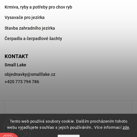
Krmiva, ryby a potřeby pro chov ryb
Vysavače pro jezírka
Stavba zahradního jezírka
Čerpadla a čerpadlové šachty
KONTAKT
Small Lake
objednavky
@
smalllake.cz
+420 773 794 786
Tento web používá soubory cookie. Dalším procházením tohoto
webu vyjadřujete souhlas s jejich používáním.. Více informací
zde
.