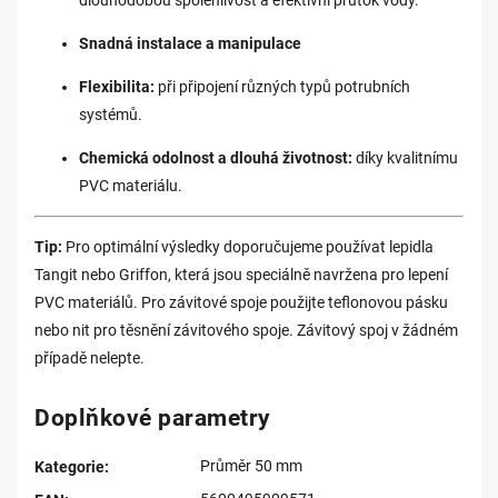
dlouhodobou spolehlivost a efektivní průtok vody.
Snadná instalace a manipulace
Flexibilita:
při připojení různých typů potrubních
systémů.
Chemická odolnost a dlouhá životnost:
díky kvalitnímu
PVC materiálu.
Tip:
Pro optimální výsledky doporučujeme používat lepidla
Tangit nebo Griffon, která jsou speciálně navržena pro lepení
PVC materiálů. Pro z
ávitové spoje použijte teflonovou pásku
nebo nit pro těsnění závitového spoje. Závitový spoj v žádném
případě nelepte.
Doplňkové parametry
Průměr 50 mm
Kategorie
: