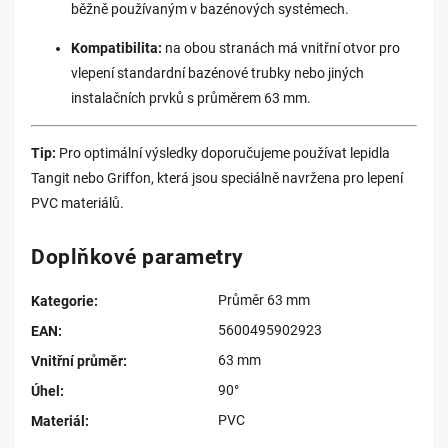
běžně používaným v bazénových systémech.
Kompatibilita:
na obou stranách má vnitřní otvor pro
vlepení standardní bazénové trubky nebo jiných
instalačních prvků s průměrem 63 mm.
Tip:
Pro optimální výsledky doporučujeme používat lepidla
Tangit nebo Griffon, která jsou speciálně navržena pro lepení
PVC materiálů.
Doplňkové parametry
Průměr 63 mm
Kategorie
:
5600495902923
EAN
:
63 mm
Vnitřní průměr
:
90°
Úhel
:
PVC
Materiál
: