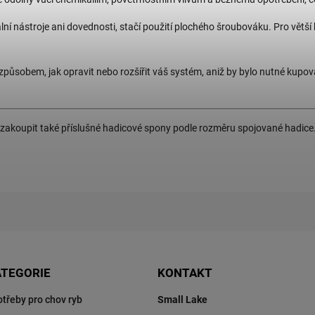
ní nástroje ani dovednosti, stačí použití plochého šroubováku. Pro větší
způsobem, jak opravit nebo rozšířit váš systém, aniž by bylo nutné kupova
 zakoupit také příslušné hadicové spony podle rozměru spojované hadice
ATEGORIE
KONTAKT
otřeby pro chov ryb
Small Lake