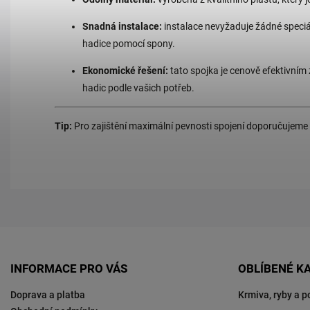
Snadná instalace:
instalace nevyžaduje žádné speciál
hadice pomocí spony.
Ekonomické řešení:
tato spojka je cenově efektivním 
hadic podle vašich potřeb.
Tip:
Pro zajištění maximální pevnosti spojení doporučujeme
INFORMACE PRO VÁS
OBLÍBENÉ K
Doprava a platba
Krmiva, ryby a p