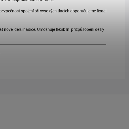
 bezpečnost spojení při vysokých tlacích doporučujeme fixaci
t nové, delší hadice. Umožňuje flexibilní přizpůsobení délky
.