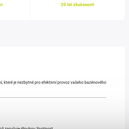
ví
20 let zkušeností
ní, které je nezbytné pro efektivní provoz vašeho bazénového
což zaručuje dlouhou životnost.