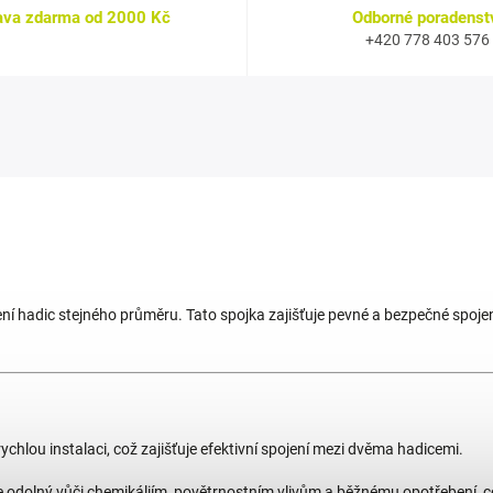
ava zdarma od 2000 Kč
Odborné poradenst
+420 778 403 576
ení hadic stejného průměru. Tato spojka zajišťuje pevné a bezpečné spoje
chlou instalaci, což zajišťuje efektivní spojení mezi dvěma hadicemi.
 je odolný vůči chemikáliím, povětrnostním vlivům a běžnému opotřebení, 