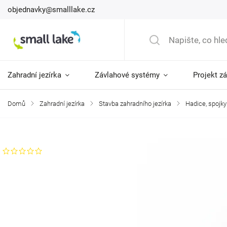
objednavky@smalllake.cz
Zahradní jezírka
Závlahové systémy
Projekt z
Domů
/
Zahradní jezírka
/
Stavba zahradního jezírka
/
Hadice, spojky
Značka:
AquaForte
Neohodnoceno