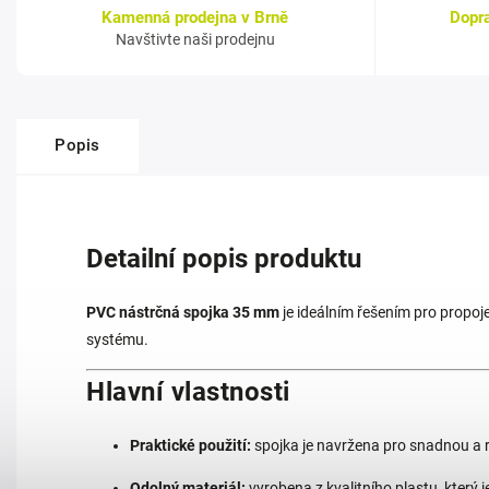
Kamenná prodejna v Brně
Dopr
Navštivte naši prodejnu
Popis
Detailní popis produktu
PVC nástrčná spojka 35 mm
je ideálním řešením pro propoj
systému.
Hlavní vlastnosti
Praktické použití:
spojka je navržena pro snadnou a ry
Odolný materiál:
vyrobena z kvalitního plastu, který