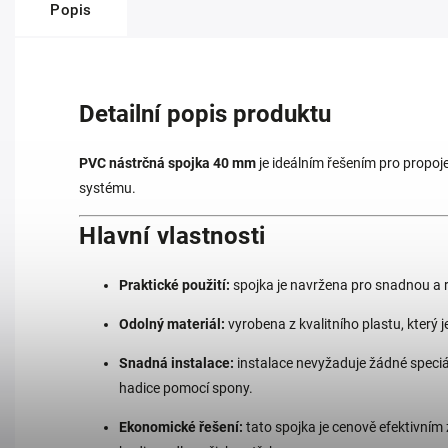
Popis
Detailní popis produktu
PVC nástrčná spojka 40 mm
je ideálním řešením pro propoj
systému.
Hlavní vlastnosti
Praktické použití:
spojka je navržena pro snadnou a ry
Odolný materiál:
vyrobena z kvalitního plastu, který
Snadná instalace:
instalace nevyžaduje žádné speciál
hadice pomocí spony.
Ekonomické řešení:
tato spojka je cenově efektivním 