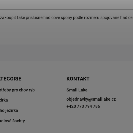
 zakoupit také příslušné hadicové spony podle rozměru spojované hadice
ATEGORIE
KONTAKT
otřeby pro chov ryb
Small Lake
objednavky
@
smalllake.cz
zírka
+420 773 794 786
ho jezírka
adlové šachty