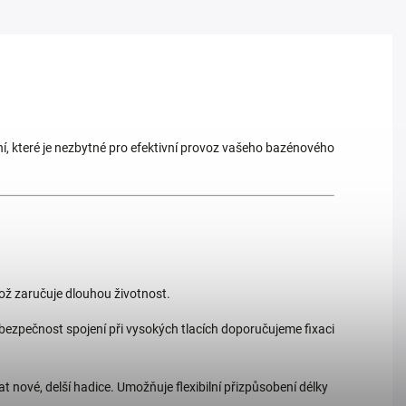
ní, které je nezbytné pro efektivní provoz vašeho bazénového
což zaručuje dlouhou životnost.
 bezpečnost spojení při vysokých tlacích doporučujeme fixaci
t nové, delší hadice. Umožňuje flexibilní přizpůsobení délky