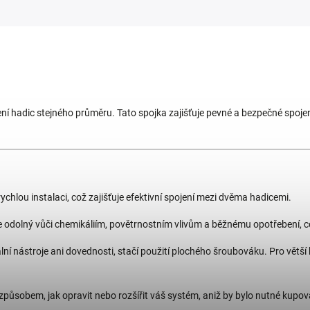
ení hadic stejného průměru. Tato spojka zajišťuje pevné a bezpečné spoje
chlou instalaci, což zajišťuje efektivní spojení mezi dvěma hadicemi.
 je odolný vůči chemikáliím, povětrnostním vlivům a běžnému opotřebení, 
ní nástroje ani dovednosti, stačí použití plochého šroubováku. Pro větší
způsobem, jak opravit nebo rozšířit váš systém, aniž by bylo nutné kupova