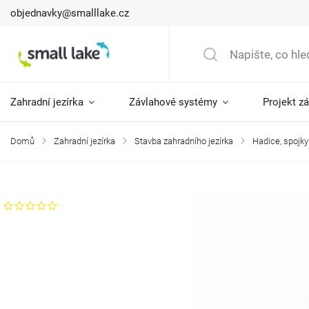
objednavky@smalllake.cz
Zahradní jezírka
Závlahové systémy
Projekt z
Domů
/
Zahradní jezírka
/
Stavba zahradního jezírka
/
Hadice, spojky
Značka:
AquaForte
Neohodnoceno