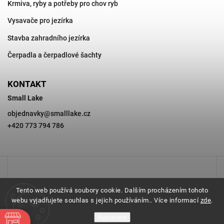
Krmiva, ryby a potřeby pro chov ryb
Vysavače pro jezírka
Stavba zahradního jezírka
Čerpadla a čerpadlové šachty
KONTAKT
Small Lake
objednavky
@
smalllake.cz
+420 773 794 786
Tento web používá soubory cookie. Dalším procházením tohoto
webu vyjadřujete souhlas s jejich používáním.. Více informací
zde
.
Nastavení