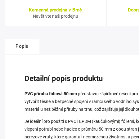
Kamenná prodejna v Brně
Dopr
Navštivte naši prodejnu
Popis
Detailní popis produktu
PVC příruba fóliová 50 mm
představuje špičkové řešení pro 
vytvořit těsné a bezpečné spojení v rámci svého vodního sys
materiálu než běžné příruby na trhu, což zajišťuje její dl
Je ideální pro použití s PVC i EPDM (kaučukovými) fóliemi, 
vlepení potrubí nebo hadice o průměru 50 mm z obou stran je 
nerezové vruty, které garantují neomezenou životnost a pev