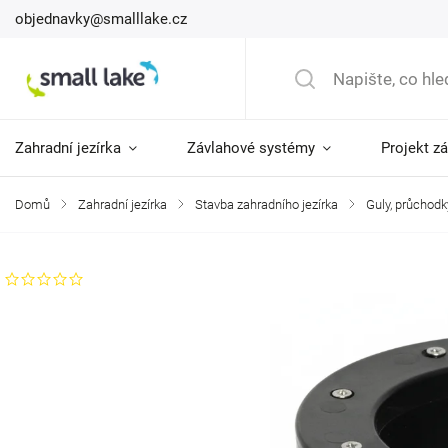
objednavky@smalllake.cz
Zahradní jezírka
Závlahové systémy
Projekt z
Domů
/
Zahradní jezírka
/
Stavba zahradního jezírka
/
Guly, průchodk
Neohodnoceno