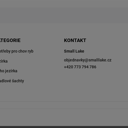
ATEGORIE
KONTAKT
otřeby pro chov ryb
Small Lake
objednavky
@
smalllake.cz
zírka
+420 773 794 786
ho jezírka
adlové šachty