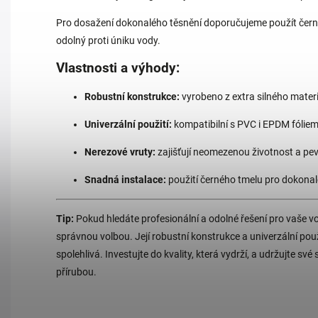
Pro dosažení dokonalého těsnění doporučujeme použít černý t
odolný proti úniku vody.
Vlastnosti a výhody:
Robustní konstrukce:
vyrobeno z extra silného materi
Univerzální použití:
kompatibilní s PVC i EPDM fóliem
Nerezové vruty:
zajišťují neomezenou životnost a pev
Snadná instalace:
použití černého tmelu pro dokonal
Tip:
Pokud hledáte profesionální a odolné řešení pro vaše vo
správnou volbou. Její robustní konstrukce a univerzální použ
spolehlivá. Investujte do kvality, která vydrží, a udržujte sv
přírubou.