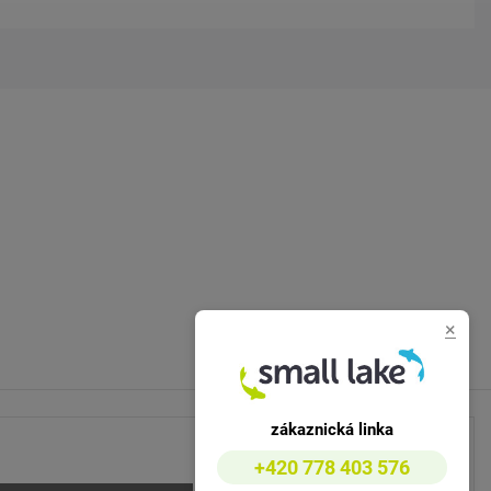
×
zákaznická linka
+420 778 403 576