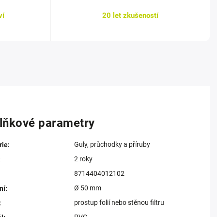
ví
20 let zkušeností
lňkové parametry
Guly, průchodky a příruby
rie
:
2 roky
:
8714404012102
Ø 50 mm
ní
:
prostup folií nebo stěnou filtru
: