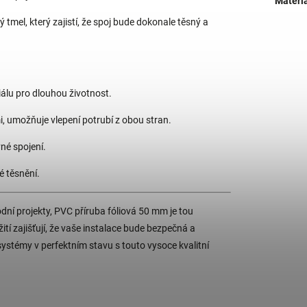
Materi
mel, který zajistí, že spoj bude dokonale těsný a
álu pro dlouhou životnost.
i, umožňuje vlepení potrubí z obou stran.
né spojení.
é těsnění.
dní projekty, PVC příruba fóliová 50 mm je tou
ití zajišťují, že vaše instalace bude bezpečná a
é systémy v perfektním stavu s touto vysoce kvalitní