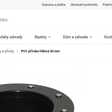
Doprava a platba
Obchodní podmínky
Podmín
ávlahy zahrady
Bazény
Dům a zahrada
Kont
y a příruby
/
PVC příruba fóliová 50 mm