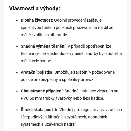
Vlastnosti a výhody:
Dlouhá životnost:
Odolné provedení zajišťuje
spolehlivou funkci i po letech používání, na rozdíl od
méně kvalitních alternativ.
Snadná výměna těsnění:
V případě opotřebení lze
těsnění rychle a jednoduše vyměnit, aniž by bylo potřeba
měnit celé šoupě.
Aretační pojistka:
Umožňuje zajištění v požadované
poloze pro bezpečný a spolehlivý provoz.
Oboustranné připojení:
Snadná instalace vlepením na
PVC 50 mm trubky, tvarovky nebo flexi hadice.
Široká škála použití:
Vhodný pro regulaci v gravitačních
i čerpadlových filtračních systémech, odpadních
systémech a uzávěrech nádrží.