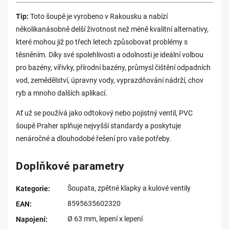
Tip:
Toto šoupě je vyrobeno v Rakousku a nabízí
několikanásobně delší životnost než méně kvalitní alternativy,
které mohou již po třech letech způsobovat problémy s
těsněním. Díky své spolehlivosti a odolnosti je ideální volbou
pro bazény, vířivky, přírodní bazény, průmysl čištění odpadních
vod, zemědělství, úpravny vody, vyprazdňování nádrží, chov
ryb a mnoho dalších aplikací.
Ať už se používá jako odtokový nebo pojistný ventil, PVC
šoupě Praher splňuje nejvyšší standardy a poskytuje
nenáročné a dlouhodobé řešení pro vaše potřeby.
Doplňkové parametry
Šoupata, zpětné klapky a kulové ventily
Kategorie
:
8595635602320
EAN
:
Ø 63 mm, lepení x lepení
Napojení
: