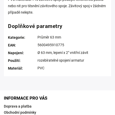
nebo nit pro těsnění závitového spoje. Závitový spoj v žádném
případě nelepte.
Doplňkové parametry
Průměr 63 mm
Kategorie
:
5600495910775
EAN
:
Ø 63 mm, lepení x 2" vnitřní závit
Napojení
:
rozebíratelné spojení armatur
Použití
:
PVC
Materiál
:
INFORMACE PRO VÁS
Doprava a platba
Obchodní podmínky