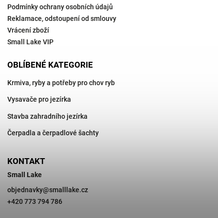
Podmínky ochrany osobních údajů
Reklamace, odstoupení od smlouvy
Vrácení zboží
Small Lake VIP
OBLÍBENÉ KATEGORIE
Krmiva, ryby a potřeby pro chov ryb
Vysavače pro jezírka
Stavba zahradního jezírka
Čerpadla a čerpadlové šachty
KONTAKT
Small Lake
objednavky
@
smalllake.cz
+420 773 794 786