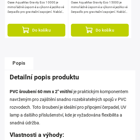
Oase AquaMax Gravity Eco 10000 je
Oase AquaMax Gravity Eco 15000 je
mimořádně úsporné a výkonné jezírkové
mimořádně úsporné a výkonné jezírkové
čerpadlo pro gravitační zapojení. Nabízí
čerpadlo pro gravitační zapojení. Nabízí
průtok 10000 l/h, výtlak 1,3 m a velmi
průtok 15000 l/h, výtlak 1,8 m a velmi
nízký...
nízký...
Do košíku
Do košíku
Popis
Detailní popis produktu
PVC šroubení 60 mm x 2" vnitřní
je praktickým komponentem
navrženým pro zajištění snadno rozebíratelných spojů v PVC
rozvodech. Toto šroubení je ideální pro připojení čerpadel, UV
lamp a dalšího příslušenství, kde je vyžadována flexibilita a
snadná údržba.
Vlastnosti a výhody: