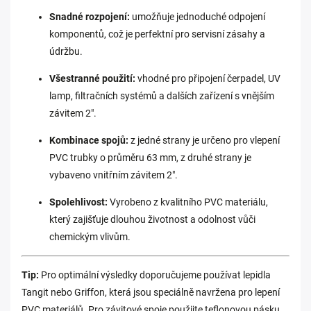
Snadné rozpojení:
umožňuje jednoduché odpojení
komponentů, což je perfektní pro servisní zásahy a
údržbu.
Všestranné použití:
vhodné pro připojení čerpadel, UV
lamp, filtračních systémů a dalších zařízení s vnějším
závitem 2".
Kombinace spojů:
z jedné strany je určeno pro vlepení
PVC trubky o průměru 63 mm, z druhé strany je
vybaveno vnitřním závitem 2".
Spolehlivost:
Vyrobeno z kvalitního PVC materiálu,
který zajišťuje dlouhou životnost a odolnost vůči
chemickým vlivům.
Tip:
Pro optimální výsledky doporučujeme používat lepidla
Tangit nebo Griffon, která jsou speciálně navržena pro lepení
PVC materiálů.
Pro závitové spoje použijte teflonovou pásku