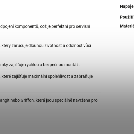
Napoje
Použití
Materi
ojení komponentů, což je perfektní pro servisní
 který zaručuje dlouhou životnost a odolnost vůči
bjímky zajišťuje rychlou a bezpečnou montáž.
které zajišťuje maximální spolehlivost a zabraňuje
angit nebo Griffon, která jsou speciálně navržena pro