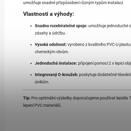
umožňuje snadné přizpůsobení různým typům instalací.
Vlastnosti a výhody:
Snadno rozebíratelné spoje:
umožňuje jednoduché odp
zásahy a údržbu.
Vysoká odolnost:
vyrobeno z kvalitního PVC-U plastu,
chemickým vlivům.
Jednoduchá instalace:
připojení pomocí 2 x lepicí o
Integrovaný O-kroužek:
poskytuje dodatečné těsnění, 
únikům.
Tip:
Pro optimální výsledky doporučujeme používat lepidla T
lepení PVC materiálů.