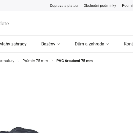
Doprava a platba
Obchodní podmínky
Podmín
ávlahy zahrady
Bazény
Dům a zahrada
Kont
 armatury
/
Průměr 75 mm
/
PVC šroubení 75 mm