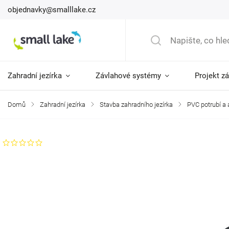
objednavky@smalllake.cz
Zahradní jezírka
Závlahové systémy
Projekt z
Domů
/
Zahradní jezírka
/
Stavba zahradního jezírka
/
PVC potrubí a
Neohodnoceno