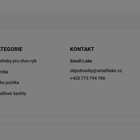
ATEGORIE
KONTAKT
otřeby pro chov ryb
Small Lake
objednavky
@
smalllake.cz
zírka
+420 773 794 786
ho jezírka
adlové šachty