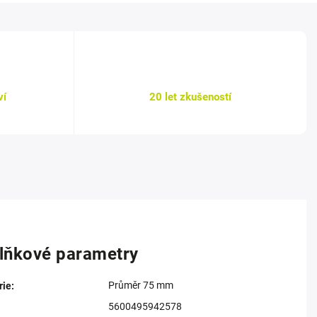
ví
20 let zkušeností
lňkové parametry
Průměr 75 mm
rie
:
5600495942578