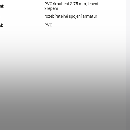
PVC šroubení Ø 75 mm, lepení
ní
:
x lepení
rozebíratelné spojení armatur
:
PVC
ál
: