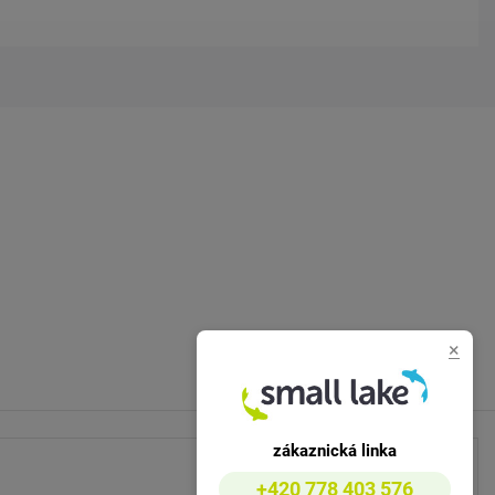
×
zákaznická linka
+420 778 403 576