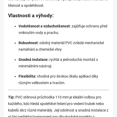
těsnost a spolehlivost.
Vlastnosti a výhody:
Vodotěsnost a vzduchotěsnost:
zajišťuje ochranu před
vniknutím vody a prachu.
Robustnost:
odolný materiál PVC zvládá mechanické
namáhání a chemické vlivy.
Snadná instalace:
rychlá a jednoduchá montáž s
minimálními nástroji.
Flexibilita:
vhodná pro širokou škálu aplikací díky
různým velikostem a tvarům.
Tip:
PVC stěnová průchodka 110 mm je ideální volbou pro
každého, kdo hledá spolehlivé řešení pro vedení trubek nebo
kabelů skrz různé materiály. Její odolnost a snadná instalace z
ní činí perfektní komponent pro dlouhodobé projekty s