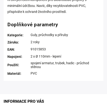
minimální údržbou. Navíc, díky recyklovatelnosti PVC,
přispíváte k ochraně životního prostředí.
Doplňkové parametry
Guly, průchodky a příruby
Kategorie
:
2 roky
Záruka
:
91015853
EAN
:
2 x Ø 110mm - lepení
Napojení
:
spojení armatur, trubek, hadic - průchod
Použití
:
stěnou
PVC
Materiál
:
INFORMACE PRO VÁS