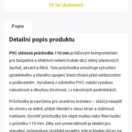
20 let zkušeností
Popis
Detailní popis produktu
PVC stěnová průchodka 110 mm
je klíčovým komponentem
pro bezpečné a efektivní vedení trubek skrz stěny plastových
šachet, akvárií a filtrů. Tato průchodka umožňuje vytvoření
spolehlivého a těsného spojení, které chrání před netěsnostmi
a poškozením. Vyrobená z odolného PVC, nabízí vysokou
robustnost a dlouhou životnost, i v náročných podmínkách.
Průchodka je navržena pro snadnou instalaci – stačí ji nasadit
do otvoru ve stěně, přidat těsnění z obou stran a stáhnout
matkami. Dovnitř průchodky lze vlepit trubku nebo flexi hadici
o průměru 110 mm. Díky své univerzálnosti je ideální pro
stavební, průmyslové i kutilské projekty, kde je kladen důraz na