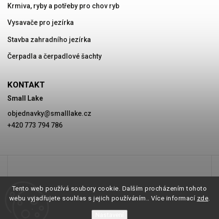
Krmiva, ryby a potřeby pro chov ryb
Vysavače pro jezírka
Stavba zahradního jezírka
Čerpadla a čerpadlové šachty
KONTAKT
Small Lake
objednavky
@
smalllake.cz
+420 773 794 786
Tento web používá soubory cookie. Dalším procházením tohoto
webu vyjadřujete souhlas s jejich používáním.. Více informací
zde
.
Nastavení