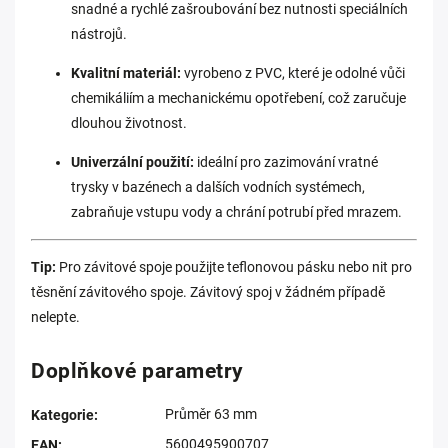
snadné a rychlé zašroubování bez nutnosti speciálních
nástrojů.
Kvalitní materiál:
vyrobeno z PVC, které je odolné vůči
chemikáliím a mechanickému opotřebení, což zaručuje
dlouhou životnost.
Univerzální použití:
ideální pro zazimování vratné
trysky v bazénech a dalších vodních systémech,
zabraňuje vstupu vody a chrání potrubí před mrazem.
Tip:
Pro závitové spoje použijte teflonovou pásku nebo nit pro
těsnění závitového spoje. Závitový spoj v žádném případě
nelepte.
Doplňkové parametry
Průměr 63 mm
Kategorie
:
5600495900707
EAN
: