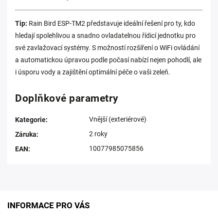
Tip:
Rain Bird ESP-TM2 představuje ideální řešení pro ty, kdo
hledají spolehlivou a snadno ovladatelnou řídicí jednotku pro
své zavlažovací systémy. S možností rozšíření o WiFi ovládání
a automatickou úpravou podle počasí nabízí nejen pohodlí, ale
i úsporu vody a zajištění optimální péče o vaši zeleň.
Doplňkové parametry
Vnější (exteriérové)
Kategorie
:
2 roky
Záruka
:
10077985075856
EAN
:
INFORMACE PRO VÁS