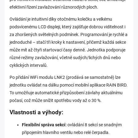
efektivní řízení zavlažování různorodých ploch.
Ovládání je intuitivní díky otočnému kolečku a velkému
podsvícenému LCD displeji, který zajišťuje dobrou viditelnost i
za zhoršených světelných podmínek. Programování je rychlé a
jednoduché – stačí tři kroky k nastavení, přičemž každá sekce
může mít až čtyři startovací časy denně. Jednotka podporuje
různé režimy zavlažování, včetně sudých/lichých dnů nebo
cyklických intervalů.
Po přidání WiFi modulu LNK2 (prodává se samostatně) lze
jednotku ovládat na dálku pomocí mobilní aplikace RAIN BIRD.
To umožňuje automatické přizpůsobení závlahy aktuálnímu
počasí, což může snížit spotřebu vody až o 30 %.
Vlastnosti a výhody:
Flexibilní správa sekcí:
ovládání 8 sekcí se snadným
připojením hlavního ventilu nebo relé čerpadla.