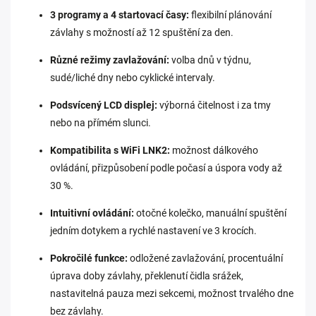
3 programy a 4 startovací časy:
flexibilní plánování
závlahy s možností až 12 spuštění za den.
Různé režimy zavlažování:
volba dnů v týdnu,
sudé/liché dny nebo cyklické intervaly.
Podsvícený LCD displej:
výborná čitelnost i za tmy
nebo na přímém slunci.
Kompatibilita s WiFi LNK2:
možnost dálkového
ovládání, přizpůsobení podle počasí a úspora vody až
30 %.
Intuitivní ovládání:
otočné kolečko, manuální spuštění
jedním dotykem a rychlé nastavení ve 3 krocích.
Pokročilé funkce:
odložené zavlažování, procentuální
úprava doby závlahy, překlenutí čidla srážek,
nastavitelná pauza mezi sekcemi, možnost trvalého dne
bez závlahy.