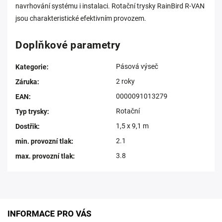
navrhování systému i instalaci. Rotační trysky RainBird R-VAN
jsou charakteristické efektivním provozem.
Doplňkové parametry
Pásová výseč
Kategorie
:
2 roky
Záruka
:
0000091013279
EAN
:
Rotační
Typ trysky
:
1,5 x 9,1 m
Dostřik
:
2.1
min. provozní tlak
:
3.8
max. provozní tlak
:
INFORMACE PRO VÁS