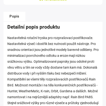
Popis
Detailní popis produktu
Nastavitelná rotační tryska pro rozprašovací postřikovače.
Nastavitelná výseč i dostřik bez nutnosti použít nástroje. Pro
snadnou orientaci jsou jednotlivé modely barevně odlišeny. Pro
minimalizaci povrchového odtoku a eroze mají nízkou
srážkovou výšku. Optimalizované paprsky jsou odolné proti
vlivu větru a tím se vody vždy dostane tam kam má. Dokonalá
distribuce vody i při vyšším tlaku bez nebezpečí mlžení.
Kompatibilní se všemi těly rozprašovacích postřikovačů Rain
Bird. Možnost montáže i na těla konkurenčních postřikovačů -
Hunter, WeatherMatic, K-rain, Orbit, Gardena a dalších. Možné
namontovat i na nejrůznější adaptéry např. Rain Bird PA8S.
Stejné srážkové výšky pro různé výseče a průtoky zjednodušují