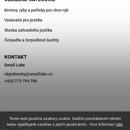
Krmiva, ryby a potřeby pro chov ryb
Vysavače pro jezírka
Stavba zahradního jezírka
Čerpadla a čerpadlové šachty
KONTAKT
Small Lake
objednavky
@
smalllake.cz
+420 773 794 786
Tento web používá soubory cookie. Dalším procházením tohoto
webu vyjadřujete souhlas s jejich používáním.. Více informací
zde
.