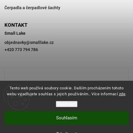
Čerpadla a čerpadlové šachty
KONTAKT
Small Lake
objednavky
@
smalllake.cz
+420 773 794 786
Tento web používá soubory cookie. Dalším procházením tohoto
webu vyjadřujete souhlas s jejich používáním.. Více informací
zde
.
Nastavení
Souhlasím
Copyright 2026
SMALL LAKE
. Všechna práva vyhrazena.