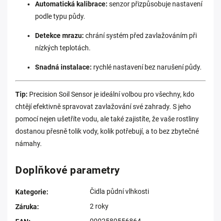
Automatická kalibrace:
senzor přizpůsobuje nastavení
podle typu půdy.
Detekce mrazu:
chrání systém před zavlažováním při
nízkých teplotách.
Snadná instalace:
rychlé nastavení bez narušení půdy.
Tip:
Precision Soil Sensor je ideální volbou pro všechny, kdo
chtějí efektivně spravovat zavlažování své zahrady. S jeho
pomocí nejen ušetříte vodu, ale také zajistíte, že vaše rostliny
dostanou přesně tolik vody, kolik potřebují, a to bez zbytečné
námahy.
Doplňkové parametry
Čidla půdní vlhkosti
Kategorie
:
2 roky
Záruka
: