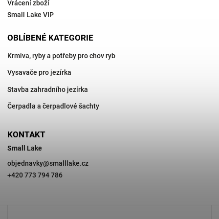
Vrácení zboží
Small Lake VIP
OBLÍBENÉ KATEGORIE
Krmiva, ryby a potřeby pro chov ryb
Vysavače pro jezírka
Stavba zahradního jezírka
Čerpadla a čerpadlové šachty
KONTAKT
Small Lake
objednavky
@
smalllake.cz
+420 773 794 786