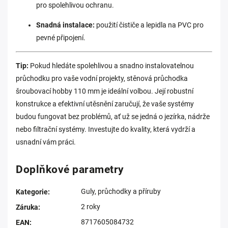
pro spolehlivou ochranu.
Snadná instalace:
použití čističe a lepidla na PVC pro
pevné připojení.
Tip:
Pokud hledáte spolehlivou a snadno instalovatelnou
průchodku pro vaše vodní projekty, stěnová průchodka
šroubovací hobby 110 mm je ideální volbou. Její robustní
konstrukce a efektivní utěsnění zaručují, že vaše systémy
budou fungovat bez problémů, ať už se jedná o jezírka, nádrže
nebo filtrační systémy. Investujte do kvality, která vydrží a
usnadní vám práci.
Doplňkové parametry
Guly, průchodky a příruby
Kategorie
:
2 roky
Záruka
:
8717605084732
EAN
: