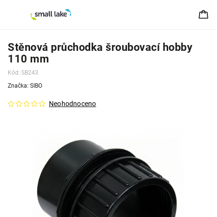
Stěnová průchodka šroubovací hobby
110 mm
Kód:
SB243
Značka:
SIBO
Neohodnoceno