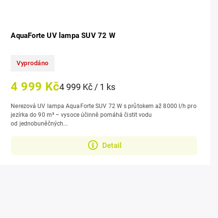
AquaForte UV lampa SUV 72 W
Vyprodáno
4 999 Kč
4 999 Kč / 1 ks
Nerezová UV lampa AquaForte SUV 72 W s průtokem až 8000 l/h pro
jezírka do 90 m³ – vysoce účinně pomáhá čistit vodu
od jednobuněčných...
Detail