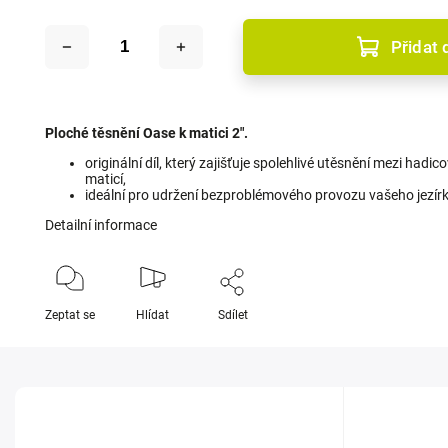
Přidat 
Ploché těsnění Oase k matici 2".
originální díl, který zajišťuje spolehlivé utěsnění mezi had
maticí,
ideální pro udržení bezproblémového provozu vašeho jezí
Detailní informace
Zeptat se
Hlídat
Sdílet