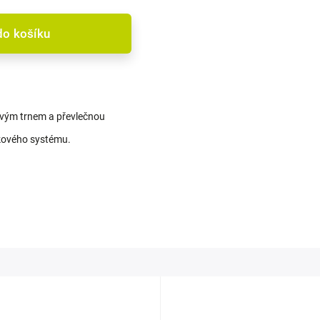
do košíku
icovým trnem a převlečnou
rkového systému.