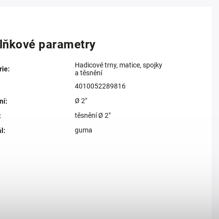
lňkové parametry
Hadicové trny, matice, spojky
rie
:
a těsnění
4010052289816
Ø 2"
ní
:
těsnění Ø 2"
:
guma
ál
: