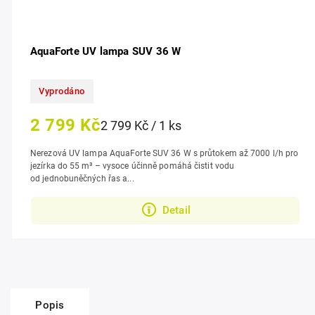
AquaForte UV lampa SUV 36 W
Vyprodáno
2 799 Kč
2 799 Kč / 1 ks
Nerezová UV lampa AquaForte SUV 36 W s průtokem až 7000 l/h pro
jezírka do 55 m³ – vysoce účinně pomáhá čistit vodu
od jednobuněčných řas a...
Detail
Popis