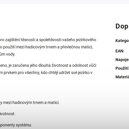
Dop
 zajištění těsnosti a spolehlivosti vašeho jezírkového
Katego
pro použití mezi hadicovým trnem a převlečnou maticí,
EAN
:
kům vody.
Napoje
beno, je zaručena jeho dlouhá životnost a odolnost vůči
Použití
m prvkem pro všechny, kdo chtějí udržet své jezírko v
Materi
y mezi hadicovým trnem a maticí.
ivotnost.
mponenty systému.