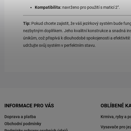
Kompatibilita:
navrženo pro použití s maticí 2".
Tip:
Pokud chcete zajistit, že váš jezírkový systém bude fun
nezbytným doplňkem. Jeho kvalitní konstrukce a snadná insta
únikům, což přispívá k dlouhodobé spokojenosti a efektivitě v
udržujte svůj systém v perfektním stavu.
INFORMACE PRO VÁS
OBLÍBENÉ K
Doprava a platba
Krmiva, ryby a p
Obchodní podmínky
Vysavače pro je
Podmínky ochrany osobních údajů