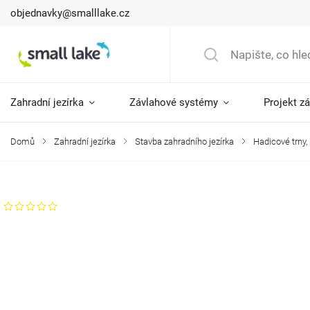
objednavky@smalllake.cz
Zahradní jezírka
Závlahové systémy
Projekt z
Domů
/
Zahradní jezírka
/
Stavba zahradního jezírka
/
Hadicové trny,
Značka:
Oase
Neohodnoceno