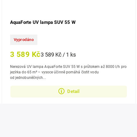
AquaForte UV lampa SUV 55 W
Vyprodáno
3 589 Kč
3 589 Kč / 1 ks
Nerezová UV lampa AquaForte SUV 55 W s průtokem až 8000 l/h pro
jezírka do 65 m³ – vysoce účinně pomáhá čistit vodu
od jednobuněčných...
Detail