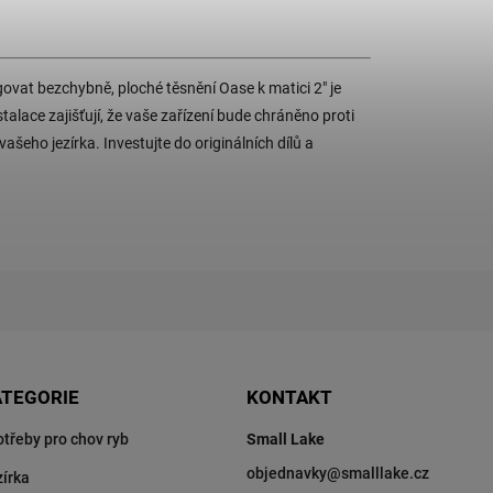
govat bezchybně, ploché těsnění Oase k matici 2" je
lace zajišťují, že vaše zařízení bude chráněno proti
ašeho jezírka. Investujte do originálních dílů a
ATEGORIE
KONTAKT
otřeby pro chov ryb
Small Lake
objednavky
@
smalllake.cz
zírka