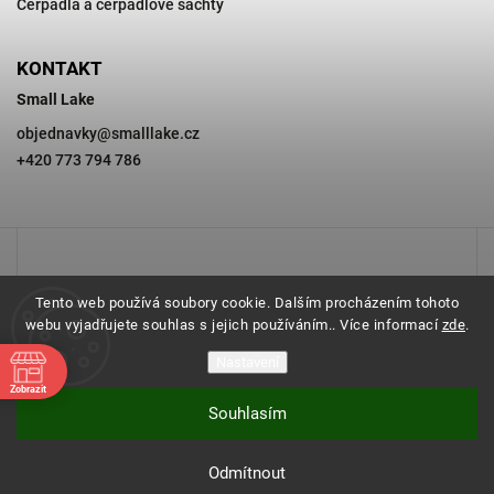
Čerpadla a čerpadlové šachty
KONTAKT
Small Lake
objednavky
@
smalllake.cz
+420 773 794 786
Tento web používá soubory cookie. Dalším procházením tohoto
webu vyjadřujete souhlas s jejich používáním.. Více informací
zde
.
Nastavení
Zobrazit
Souhlasím
Copyright 2026
SMALL LAKE
. Všechna práva vyhrazena.
Odmítnout
Vytvořil
Shoptet
| Design
Shoptak.cz