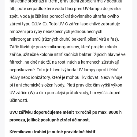
následně prochází filtrem , gravitační zapojení má v počátku
filtr, poté čerpadlo které vodu tlačí přes UV-lampu do jezírka
zpět. Voda je čištěna pomocí krátkovlnného ultrafialového
záření typu C(UV-C). Toto UV-C záření spolehlivě zabraňuje
množení pro ryby nebezpečných jednobuněčných
mikroorganismů (různých druhů bakterií, plísní, virů a řas).
Zářič likviduje pouze mikroorganismy, které projdou okolo
zářiče, užitečné kolonie nitrifikačních bakterií žijících hlavně ve
filtrech, na dně nádrží, na rostlinách a kamenech zůstávají
nepoškozené. Toto je hlavní výhoda UV lampy oproti léčbě
léčivy nebo ionizátory, které je mohou likvidovat. Neovlivňuje
pH ani chemické složení vody. Platí pravidlo: čím vyšší výkon
UV zářiče (W) a čím pomalejší průtok vody, tím vyšší stupeň
účinnosti.
UVC zářivku doporučujeme měnit 1x ročně po max. 8000 h
provozu, jelikož postupně ztrácí účinnost.
Křemíkovou trubici je nutné pravidelně čistit!