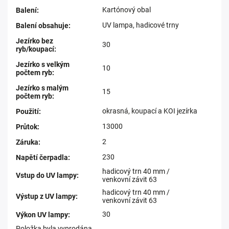
Kartónový obal
Balení
:
UV lampa, hadicové trny
Balení obsahuje
:
Jezírko bez
30
ryb/koupací
:
Jezírko s velkým
10
počtem ryb
:
Jezírko s malým
15
počtem ryb
:
okrasná, koupací a KOI jezírka
Použití
:
13000
Průtok
:
2
Záruka
:
230
Napětí čerpadla
:
hadicový trn 40 mm /
Vstup do UV lampy
:
venkovní závit 63
hadicový trn 40 mm /
Výstup z UV lampy
:
venkovní závit 63
30
Výkon UV lampy
:
Položka byla vyprodána…