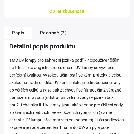
20 let zkušeností
Popis
Podobné (2)
Detailní popis produktu
TMC UV lampy pro zahradní jezírka patří k nejpoužívanějším
na trhu. Tyto anglické profesionální UV lampy se vyznačují
perfektní kvalitou, vysokou účinností, velkými průtoky a celou
škálou náhradních dílů. UV zářič shlukuje jednobuněčné řasy
do větších celků a ty se pak zachycují ve filtraci, čímž výrazně
pomůže čisté vodě (odstranění zelené vody) v jezírku bez
použití chemikálii. UV lampy jsou také vhodné pro čištění vody
v akvarijních nádržích i ve venkovních rybníčcích (v zimě
chraňte UV lampu před mrazem odvodněním). U čerpadlových
zapojení je voda čerpadlem hnaná do UV-lampy a poté