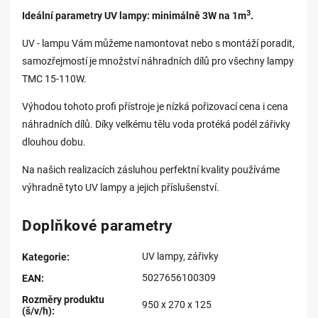
3
Ideální parametry UV lampy: minimálně 3W na 1m
.
UV - lampu Vám můžeme namontovat nebo s montáží poradit,
samozřejmostí je množství náhradních dílů pro všechny lampy
TMC 15-110W.
Výhodou tohoto profi přístroje je nízká pořizovací cena i cena
náhradních dílů. Díky velkému tělu voda protéká podél zářivky
dlouhou dobu.
Na našich realizacích zásluhou perfektní kvality používáme
výhradně tyto UV lampy a jejich příslušenství.
Doplňkové parametry
UV lampy, zářivky
Kategorie
:
5027656100309
EAN
:
Rozměry produktu
950 x 270 x 125
(š/v/h)
: