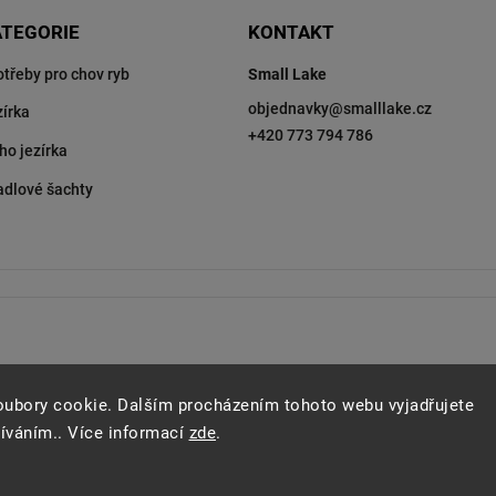
ATEGORIE
KONTAKT
otřeby pro chov ryb
Small Lake
objednavky
@
smalllake.cz
zírka
+420 773 794 786
ho jezírka
adlové šachty
oubory cookie. Dalším procházením tohoto webu vyjadřujete
žíváním.. Více informací
zde
.