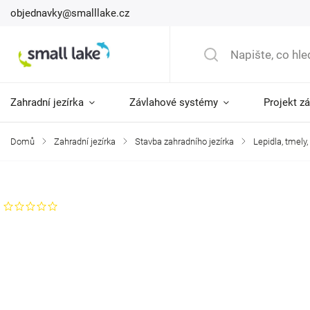
objednavky@smalllake.cz
Zahradní jezírka
Závlahové systémy
Projekt z
Domů
/
Zahradní jezírka
/
Stavba zahradního jezírka
/
Lepidla, tmely,
Značka:
AquaForte
Neohodnoceno