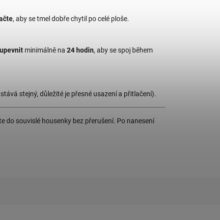
lačte
, aby se tmel dobře chytil po celé ploše.
 upevnit
minimálně na
24 hodin
, aby se spoj během
tává stejný, důležité je přesné usazení a přitlačení).
jte do souvislé housenky bez přerušení. Po nanesení