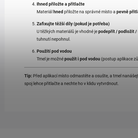
Ihned přiložte a přitlačte
Materiál
hned
přiložte na správné místo a
pevně přit
Zafixujte těžší díly (pokud je potřeba)
U těžkých materiálů je vhodné je
podepřít / podložit /
tuhnutí nepohnul.
Použití pod vodou
Tmel je možné
použít i pod vodou
(postup aplikace zůs
Tip:
P
řed aplikací místo odmastěte a osušte, a tmel nanáše
spoj lehce přitlačte a nechte ho v klidu vytvrdnout.