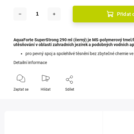
Přidat 
AquaForte SuperStrong 290 ml (černý) je MS‑polymerový tmel/l
utěsňování v oblasti zahradních jezírek a podobných vodních ap
pro pevný spoj a spolehlivé těsnění bez zbytečné chemie ve
Detailní informace
Zeptat se
Hlídat
Sdílet