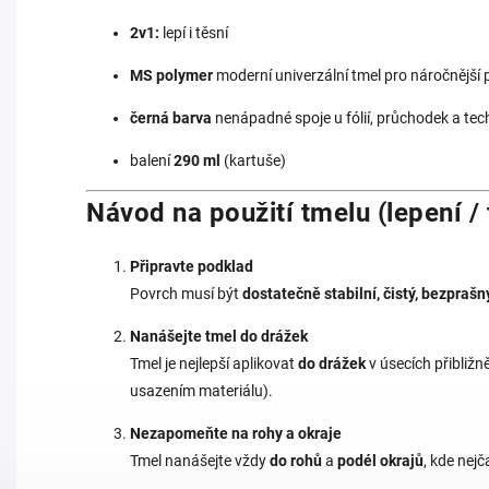
2v1:
lepí i těsní
MS polymer
moderní univerzální tmel pro náročnější p
černá barva
nenápadné spoje u fólií, průchodek a tec
balení
290 ml
(kartuše)
Návod na použití tmelu (lepení / 
Připravte podklad
Povrch musí být
dostatečně stabilní, čistý, bezpraš
Nanášejte tmel do drážek
Tmel je nejlepší aplikovat
do drážek
v úsecích přibližn
usazením materiálu).
Nezapomeňte na rohy a okraje
Tmel nanášejte vždy
do rohů
a
podél okrajů
, kde nejč