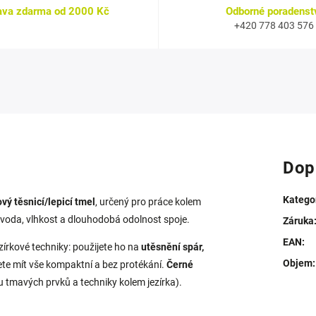
ava zdarma od 2000 Kč
Odborné poradenst
+420 778 403 576
Dop
Katego
ý těsnicí/lepicí tmel
, určený pro práce kolem
eší voda, vlhkost a dlouhodobá odolnost spoje.
Záruka
EAN
:
zírkové techniky: použijete ho na
utěsnění spár,
Objem
:
ete mít vše kompaktní a bez protékání.
Černé
u tmavých prvků a techniky kolem jezírka).