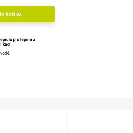
do košíku
epidlo pro lepení a
likací.
 vodě.