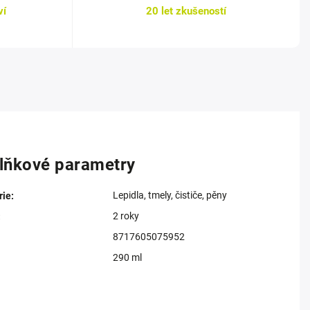
ví
20 let zkušeností
lňkové parametry
Lepidla, tmely, čističe, pěny
rie
:
2 roky
:
8717605075952
290 ml