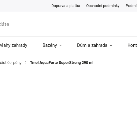
Doprava a platba
Obchodní podmínky
Podmín
ávlahy zahrady
Bazény
Dům a zahrada
Kont
 čističe, pěny
/
Tmel AquaForte SuperStrong 290 ml