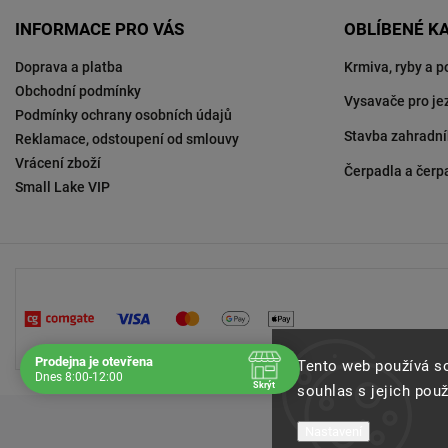
INFORMACE PRO VÁS
OBLÍBENÉ K
Doprava a platba
Krmiva, ryby a p
Obchodní podmínky
Vysavače pro je
Podmínky ochrany osobních údajů
Stavba zahradní
Reklamace, odstoupení od smlouvy
Vrácení zboží
Čerpadla a čerp
Small Lake VIP
Prodejna je otevřena
Tento web používá s
Dnes 8:00-12:00
Skrýt
souhlas s jejich pou
Navštivte nás osobně
Nastavení
Čas
Pauza