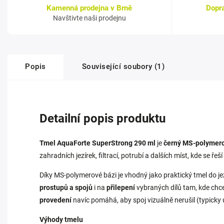
Kamenná prodejna v Brně
Dopr
Navštivte naši prodejnu
Popis
Související soubory (1)
Detailní popis produktu
Tmel AquaForte SuperStrong 290 ml
je
černý MS‑polymerov
zahradních jezírek, filtrací, potrubí a dalších míst, kde se ř
Díky MS‑polymerové bázi je vhodný jako praktický tmel do je
prostupů a spojů
i na
přilepení
vybraných dílů tam, kde chc
provedení
navíc pomáhá, aby spoj vizuálně nerušil (typicky 
Výhody tmelu