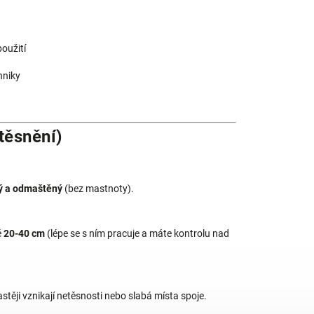
oužití
hniky
těsnění)
ný a odmaštěný
(bez mastnoty).
ě
20-40 cm
(lépe se s ním pracuje a máte kontrolu nad
astěji vznikají netěsnosti nebo slabá místa spoje.