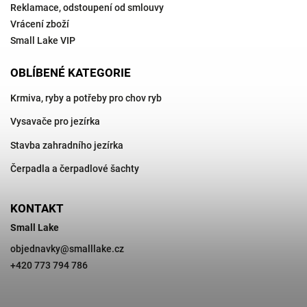
Reklamace, odstoupení od smlouvy
Vrácení zboží
Small Lake VIP
OBLÍBENÉ KATEGORIE
Krmiva, ryby a potřeby pro chov ryb
Vysavače pro jezírka
Stavba zahradního jezírka
Čerpadla a čerpadlové šachty
KONTAKT
Small Lake
objednavky
@
smalllake.cz
+420 773 794 786