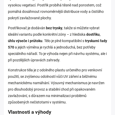
vysokou vegetací. Postřik probíhá těsně nad porostem, což
pomáhá dosáhnout rovnoměrnější distribuce vody a čistšího
pokrytí zavlažované plochy.
Postřikovač je dodáván
bez trysky
, takže si můžete vybrat
ideální variantu podle konkrétní zóny – z hlediska
dostřiku,
úhlu výseče i průtoku
. Tělo je plně kompatibilní s
tryskami řady
570
a jejich výměna je rychlá a jednoduchá, bez potřeby
speciálního nářadí. To je výhoda nejen při návrhu systému, ale i
při pozdějších úpravách zahrady.
Konstrukce těla je z odolného plastu určeného pro venkovní
použití, se zvýšenou odolností vůči UV záření a běžnému
mechanickému namáhání. Výsuvný mechanismus je navržen
pro dlouhodobý provoz a stabilní chod při opakovaném
zavlažování, s důrazem na minimalizaci problémů
způsobených nečistotami v systému.
Vlastnosti a výhody