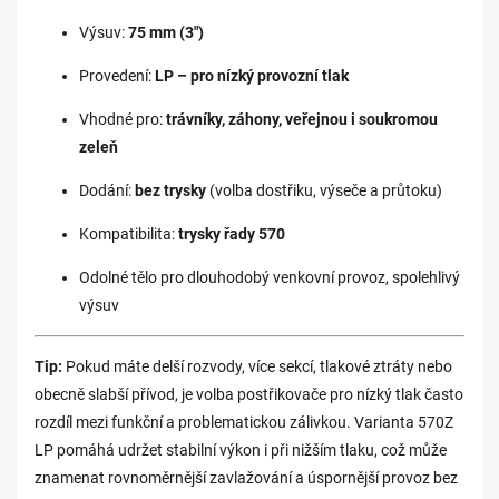
Výsuv:
75 mm (3")
Provedení:
LP – pro nízký provozní tlak
Vhodné pro:
trávníky, záhony, veřejnou i soukromou
zeleň
Dodání:
bez trysky
(volba dostřiku, výseče a průtoku)
Kompatibilita:
trysky řady 570
Odolné tělo pro dlouhodobý venkovní provoz, spolehlivý
výsuv
Tip:
Pokud máte delší rozvody, více sekcí, tlakové ztráty nebo
obecně slabší přívod, je volba postřikovače pro nízký tlak často
rozdíl mezi funkční a problematickou zálivkou. Varianta 570Z
LP pomáhá udržet stabilní výkon i při nižším tlaku, což může
znamenat rovnoměrnější zavlažování a úspornější provoz bez