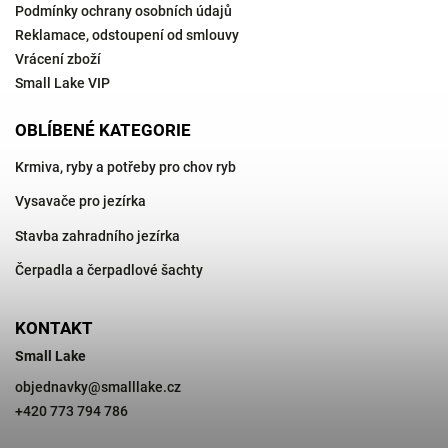
Podmínky ochrany osobních údajů
Reklamace, odstoupení od smlouvy
Vrácení zboží
Small Lake VIP
OBLÍBENÉ KATEGORIE
Krmiva, ryby a potřeby pro chov ryb
Vysavače pro jezírka
Stavba zahradního jezírka
Čerpadla a čerpadlové šachty
KONTAKT
Small Lake
objednavky
@
smalllake.cz
+420 773 794 786