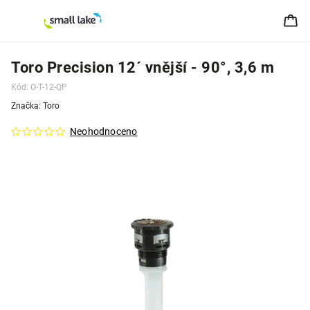
Toro Precision 12´ vnější - 90°, 3,6 m
Kód:
O-T-12-QP
Značka:
Toro
Neohodnoceno