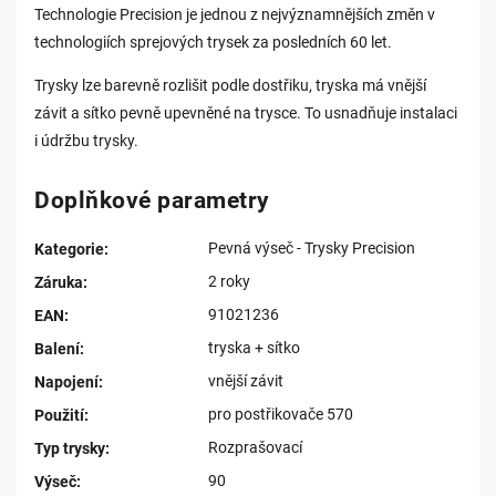
Technologie Precision je jednou z nejvýznamnějších změn v
technologiích sprejových trysek za posledních 60 let.
Trysky lze barevně rozlišit podle dostřiku, tryska má vnější
závit a sítko pevně upevněné na trysce. To usnadňuje instalaci
i údržbu trysky.
Doplňkové parametry
Pevná výseč - Trysky Precision
Kategorie
:
2 roky
Záruka
:
91021236
EAN
:
tryska + sítko
Balení
:
vnější závit
Napojení
:
pro postřikovače 570
Použití
:
Rozprašovací
Typ trysky
:
90
Výseč
: