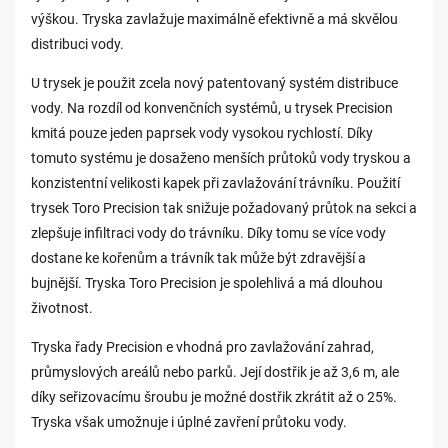
výškou. Tryska zavlažuje maximálně efektivně a má skvělou
distribuci vody.
U trysek je použit zcela nový patentovaný systém distribuce
vody. Na rozdíl od konvenčních systémů, u trysek Precision
kmitá pouze jeden paprsek vody vysokou rychlostí. Díky
tomuto systému je dosaženo menších průtoků vody tryskou a
konzistentní velikosti kapek při zavlažování trávníku. Použití
trysek Toro Precision tak snižuje požadovaný průtok na sekci a
zlepšuje infiltraci vody do trávníku. Díky tomu se více vody
dostane ke kořenům a trávník tak může být zdravější a
bujnější. Tryska Toro Precision je spolehlivá a má dlouhou
životnost.
Tryska řady Precision e vhodná pro zavlažování zahrad,
průmyslových areálů nebo parků. Její dostřik je až 3,6 m, ale
díky seřizovacímu šroubu je možné dostřik zkrátit až o 25%.
Tryska však umožnuje i úplné zavření průtoku vody.