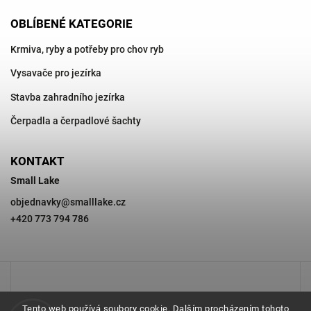
OBLÍBENÉ KATEGORIE
Krmiva, ryby a potřeby pro chov ryb
Vysavače pro jezírka
Stavba zahradního jezírka
Čerpadla a čerpadlové šachty
KONTAKT
Small Lake
objednavky
@
smalllake.cz
+420 773 794 786
Tento web používá soubory cookie. Dalším procházením tohoto